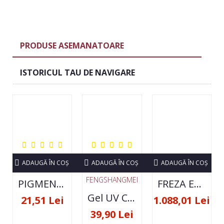
PRODUSE ASEMANATOARE
ISTORICUL TAU DE NAVIGARE
ADAUGĂ ÎN COŞ
ADAUGĂ ÎN COŞ
ADAUGĂ ÎN COŞ
FENGSHANGMEI
PIGMENT NEON SET 12 CULORI
FREZA ELECTRICA STRONG 210 35000 RPM- ORIGINALA
Gel UV Constructie FSM 50ML - 07
21,51 Lei
1.088,01 Lei
39,90 Lei