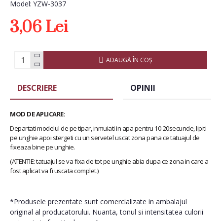
Model:
YZW-3037
3,06 Lei
ADAUGĂ ÎN COŞ
DESCRIERE
OPINII
MOD DE APLICARE:
Departati modelul de pe tipar, inmuiati in apa pentru 10-20secunde, lipiti
pe unghie apoi stergeti cu un servetel uscat zona pana ce tatuajul de
fixeaza bine pe unghie.
(ATENTIE: tatuajul se va fixa de tot pe unghie abia dupa ce zona in care a
fost aplicat va fi uscata complet.)
*Produsele prezentate sunt comercializate in ambalajul
original al producatorului. Nuanta, tonul si intensitatea culorii