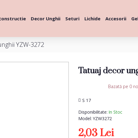
constructie
Decor Unghii
Seturi
Lichide
Accesorii
Gel
unghii YZW-3272
Tatuaj decor u
Bazată pe 0 no
S 17
Disponibilitate:
In Stoc
Model:
YZW3272
2,03 Lei