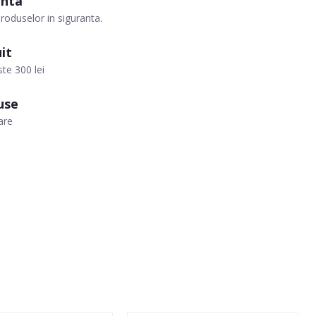
anta
roduselor in siguranta.
it
te 300 lei
use
are