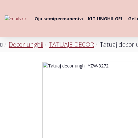
Oja semipermanenta
KIT UNGHII GEL
Gel 
Decor unghii
TATUAJE DECOR
Tatuaj decor 