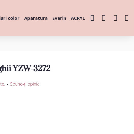
uri color
Aparatura
Everin
ACRYL
nghii YZW-3272
te.
-
Spune-ţi opinia