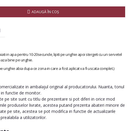
ADAUGĂ ÎN COŞ
I
iati in apa pentru 10-20secunde, lipiti pe unghie apoi stergeti cu un servetel
eaza bine pe unghie.
 pe unghie abia dupa ce zona in care a fost aplicat va fi uscata complet.)
ercializate in ambalajul original al producatorului. Nuanta, tonul
a in functie de monitor.
 pe site sunt cu titlu de prezentare si pot diferi in orice mod
inile produselor livrate, acestea putand prezenta abateri minore de
tate pe site, acestea se pot modifica in functie de actualizarile
realabila a utilizatorilor.