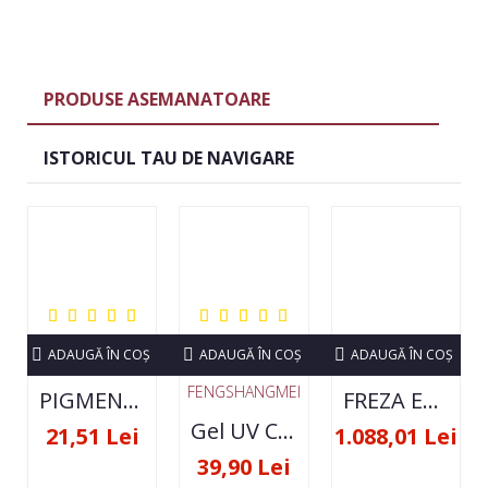
PRODUSE ASEMANATOARE
ISTORICUL TAU DE NAVIGARE
ADAUGĂ ÎN COŞ
ADAUGĂ ÎN COŞ
ADAUGĂ ÎN COŞ
FENGSHANGMEI
PIGMENT NEON SET 12 CULORI
FREZA ELECTRICA STRONG 210 35000 RPM- ORIGINALA
Gel UV Constructie FSM 50ML - 07
21,51 Lei
1.088,01 Lei
39,90 Lei