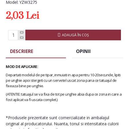
Model:
YZW3275
2,03 Lei
ADAUGĂ ÎN COŞ
DESCRIERE
OPINII
MOD DE APLICARE:
Departati modelul de pe tipar, inmuiati in apa pentru 10-20secunde, lipiti
pe unghie apoi stergeti cu un servetel uscat zona pana ce tatuajul de
fixeaza bine pe unghie.
(ATENTIE: tatuajul se va fixa de tot pe unghie abia dupa ce zona in care a
fost aplicat va fi uscata complet.)
*Produsele prezentate sunt comercializate in ambalajul
original al producatorului. Nuanta, tonul si intensitatea culorii