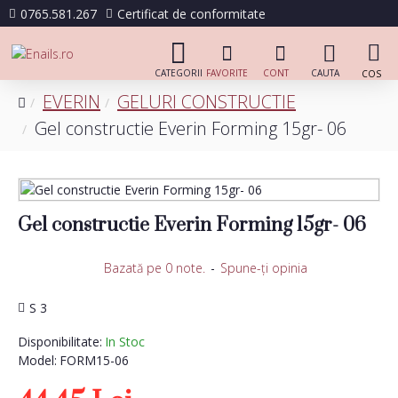
0765.581.267
Certificat de conformitate
EVERIN
GELURI CONSTRUCTIE
Gel constructie Everin Forming 15gr- 06
Gel constructie Everin Forming 15gr- 06
Bazată pe 0 note.
-
Spune-ţi opinia
S 3
Disponibilitate:
In Stoc
Model:
FORM15-06