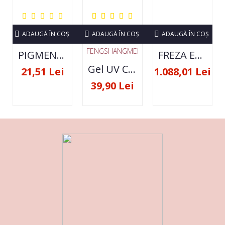
ADAUGĂ ÎN COŞ
ADAUGĂ ÎN COŞ
ADAUGĂ ÎN COŞ
FENGSHANGMEI
PIGMENT NEON SET 12 CULORI
FREZA ELECTRICA STRONG 210 35000 RPM- ORIGINALA
Gel UV Constructie FSM 50ML - 07
21,51 Lei
1.088,01 Lei
39,90 Lei