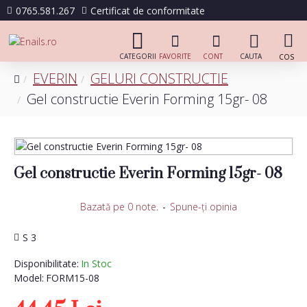
0765.581.267
Certificat de conformitate
EVERIN
GELURI CONSTRUCTIE
Gel constructie Everin Forming 15gr- 08
Gel constructie Everin Forming 15gr- 08
Bazată pe 0 note.
-
Spune-ţi opinia
S 3
Disponibilitate:
In Stoc
Model:
FORM15-08