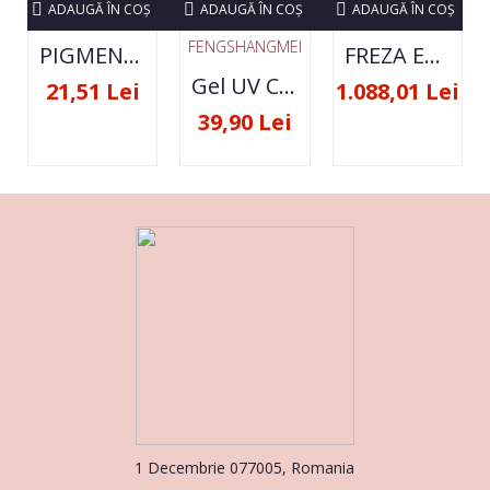
ADAUGĂ ÎN COŞ
ADAUGĂ ÎN COŞ
ADAUGĂ ÎN COŞ
FENGSHANGMEI
PIGMENT NEON SET 12 CULORI
FREZA ELECTRICA STRONG 210 35000 RPM- ORIGINALA
Gel UV Constructie FSM 50ML - 07
21,51 Lei
1.088,01 Lei
39,90 Lei
1 Decembrie 077005, Romania