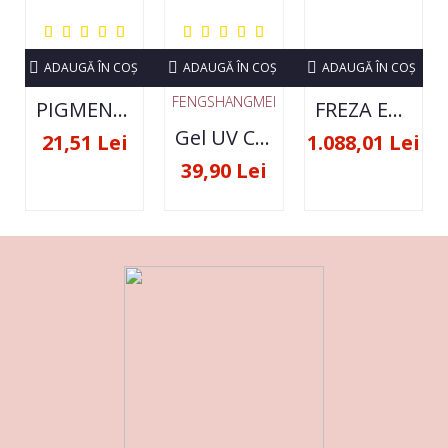
ADAUGĂ ÎN COŞ
ADAUGĂ ÎN COŞ
ADAUGĂ ÎN COŞ
FENGSHANGMEI
PIGMENT NEON SET 12 CULORI
FREZA ELECTRICA STRONG 210 35000 RPM- ORIGINALA
Gel UV Constructie FSM 50ML - 07
21,51 Lei
1.088,01 Lei
39,90 Lei