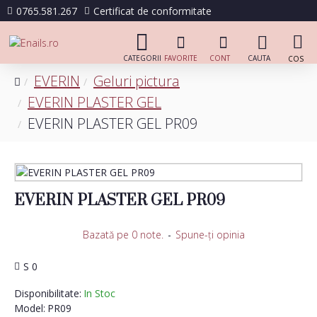
0765.581.267
Certificat de conformitate
EVERIN
Geluri pictura
EVERIN PLASTER GEL
EVERIN PLASTER GEL PR09
EVERIN PLASTER GEL PR09
Bazată pe 0 note.
-
Spune-ţi opinia
S 0
Disponibilitate:
In Stoc
Model:
PR09