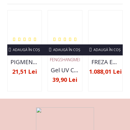
ADAUGĂ ÎN COŞ
ADAUGĂ ÎN COŞ
ADAUGĂ ÎN COŞ
FENGSHANGMEI
PIGMENT NEON SET 12 CULORI
FREZA ELECTRICA STRONG 210 35000 RPM- ORIGINALA
Gel UV Constructie FSM 50ML - 07
21,51 Lei
1.088,01 Lei
39,90 Lei