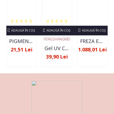
ADAUGĂ ÎN COŞ
ADAUGĂ ÎN COŞ
ADAUGĂ ÎN COŞ
FENGSHANGMEI
PIGMENT NEON SET 12 CULORI
FREZA ELECTRICA STRONG 210 35000 RPM- ORIGINALA
Gel UV Constructie FSM 50ML - 07
21,51 Lei
1.088,01 Lei
39,90 Lei