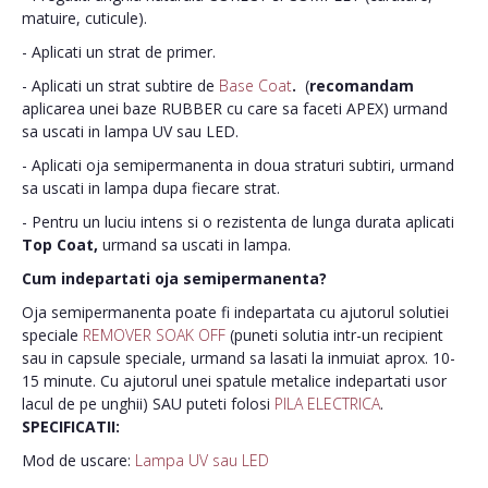
matuire, cuticule).
- Aplicati un strat de primer.
- Aplicati un strat subtire de
Base Coat
.
(
recomandam
aplicarea unei baze RUBBER cu care sa faceti APEX) urmand
sa uscati in lampa UV sau LED.
- Aplicati oja semipermanenta in doua straturi subtiri, urmand
sa uscati in lampa dupa fiecare strat.
- Pentru un luciu intens si o rezistenta de lunga durata aplicati
Top Coat,
urmand sa uscati in lampa.
Cum indepartati oja semipermanenta?
Oja semipermanenta poate fi indepartata cu ajutorul solutiei
speciale
REMOVER SOAK OFF
(puneti solutia intr-un recipient
sau in capsule speciale, urmand sa lasati la inmuiat aprox. 10-
15 minute. Cu ajutorul unei spatule metalice indepartati usor
lacul de pe unghii) SAU puteti folosi
PILA ELECTRICA
.
SPECIFICATII:
Mod de uscare:
Lampa UV sau LED