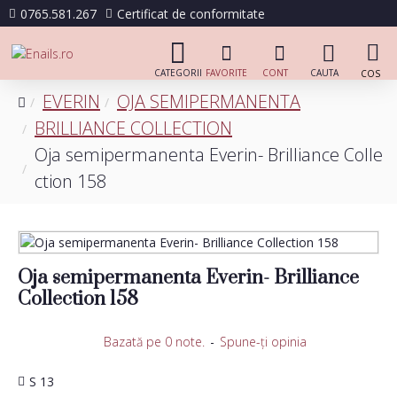
0765.581.267
Certificat de conformitate
EVERIN
OJA SEMIPERMANENTA
BRILLIANCE COLLECTION
Oja semipermanenta Everin- Brilliance Colle
ction 158
Oja semipermanenta Everin- Brilliance
Collection 158
Bazată pe 0 note.
-
Spune-ţi opinia
S 13