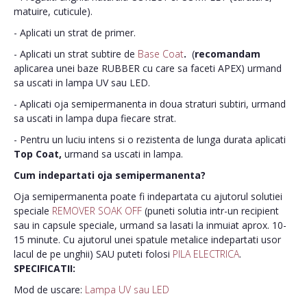
matuire, cuticule).
- Aplicati un strat de primer.
- Aplicati un strat subtire de
Base Coat
.
(
recomandam
aplicarea unei baze RUBBER cu care sa faceti APEX) urmand
sa uscati in lampa UV sau LED.
- Aplicati oja semipermanenta in doua straturi subtiri, urmand
sa uscati in lampa dupa fiecare strat.
- Pentru un luciu intens si o rezistenta de lunga durata aplicati
Top Coat,
urmand sa uscati in lampa.
Cum indepartati oja semipermanenta?
Oja semipermanenta poate fi indepartata cu ajutorul solutiei
speciale
REMOVER SOAK OFF
(puneti solutia intr-un recipient
sau in capsule speciale, urmand sa lasati la inmuiat aprox. 10-
15 minute. Cu ajutorul unei spatule metalice indepartati usor
lacul de pe unghii) SAU puteti folosi
PILA ELECTRICA
.
SPECIFICATII:
Mod de uscare:
Lampa UV sau LED