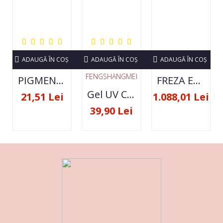
ADAUGĂ ÎN COŞ
ADAUGĂ ÎN COŞ
ADAUGĂ ÎN COŞ
FENGSHANGMEI
PIGMENT NEON SET 12 CULORI
FREZA ELECTRICA STRONG 210 35000 RPM- ORIGINALA
Gel UV Constructie FSM 50ML - 07
21,51 Lei
1.088,01 Lei
39,90 Lei