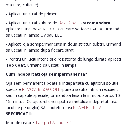
matuire, cuticule).
- Aplicati un strat de primer.
- Aplicati un strat subtire de
Base Coat
.
(
recomandam
aplicarea unei baze RUBBER cu care sa faceti APEX) urmand
sa uscati in lampa UV sau LED.
- Aplicati oja semipermanenta in doua straturi subtiri, urmand
sa uscati in lampa dupa fiecare strat.
- Pentru un luciu intens si o rezistenta de lunga durata aplicati
Top Coat,
urmand sa uscati in lampa.
Cum indepartati oja semipermanenta?
Oja semipermanenta poate fi indepartata cu ajutorul solutiei
speciale
REMOVER SOAK OFF
(puneti solutia intr-un recipient
sau in capsule speciale, urmand sa lasati la inmuiat aprox. 10-
15 minute. Cu ajutorul unei spatule metalice indepartati usor
lacul de pe unghii) SAU puteti folosi
PILA ELECTRICA
.
SPECIFICATII:
Mod de uscare:
Lampa UV sau LED