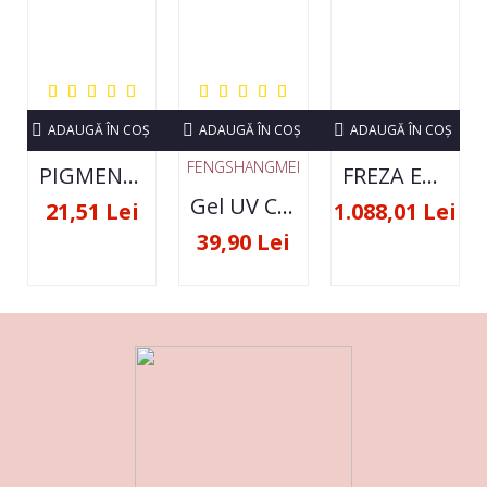
ADAUGĂ ÎN COŞ
ADAUGĂ ÎN COŞ
ADAUGĂ ÎN COŞ
FENGSHANGMEI
PIGMENT NEON SET 12 CULORI
FREZA ELECTRICA STRONG 210 35000 RPM- ORIGINALA
Gel UV Constructie FSM 50ML - 07
21,51 Lei
1.088,01 Lei
39,90 Lei