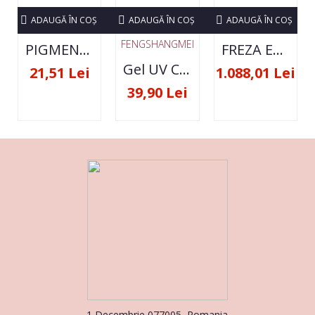
ADAUGĂ ÎN COŞ
ADAUGĂ ÎN COŞ
ADAUGĂ ÎN COŞ
FENGSHANGMEI
PIGMENT NEON SET 12 CULORI
FREZA ELECTRICA STRONG 210 35000 RPM- ORIGINALA
Gel UV Constructie FSM 50ML - 07
21,51 Lei
1.088,01 Lei
39,90 Lei
1 Decembrie 077005, Romania