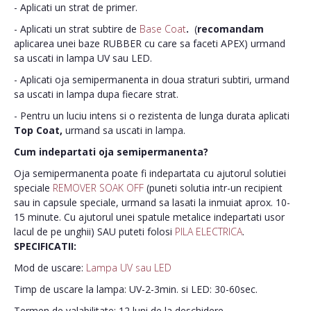
- Aplicati un strat de primer.
- Aplicati un strat subtire de
Base Coat
.
(
recomandam
aplicarea unei baze RUBBER cu care sa faceti APEX) urmand
sa uscati in lampa UV sau LED.
- Aplicati oja semipermanenta in doua straturi subtiri, urmand
sa uscati in lampa dupa fiecare strat.
- Pentru un luciu intens si o rezistenta de lunga durata aplicati
Top Coat,
urmand sa uscati in lampa.
Cum indepartati oja semipermanenta?
Oja semipermanenta poate fi indepartata cu ajutorul solutiei
speciale
REMOVER SOAK OFF
(puneti solutia intr-un recipient
sau in capsule speciale, urmand sa lasati la inmuiat aprox. 10-
15 minute. Cu ajutorul unei spatule metalice indepartati usor
lacul de pe unghii) SAU puteti folosi
PILA ELECTRICA
.
SPECIFICATII:
Mod de uscare:
Lampa UV sau LED
Timp de uscare la lampa: UV-2-3min. si LED: 30-60sec.
Termen de valabilitate: 12 luni de la deschidere