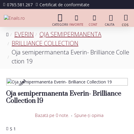
0765.581.267
Certificat de conformitate
EVERIN
OJA SEMIPERMANENTA
BRILLIANCE COLLECTION
Oja semipermanenta Everin- Brilliance Colle
ction 19
Stoc epuizat
Oja semipermanenta Everin- Brilliance
Collection 19
Bazată pe 0 note.
-
Spune-ţi opinia
S 1