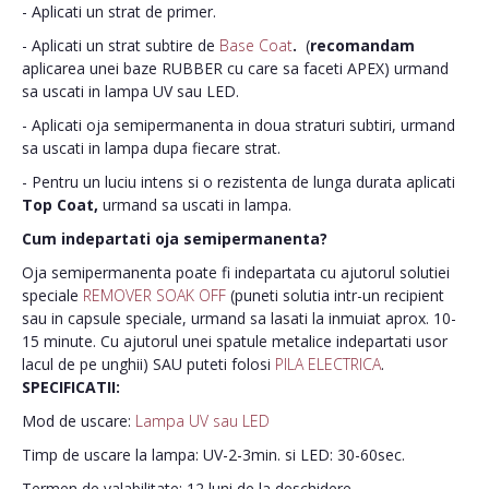
- Aplicati un strat de primer.
- Aplicati un strat subtire de
Base Coat
.
(
recomandam
aplicarea unei baze RUBBER cu care sa faceti APEX) urmand
sa uscati in lampa UV sau LED.
- Aplicati oja semipermanenta in doua straturi subtiri, urmand
sa uscati in lampa dupa fiecare strat.
- Pentru un luciu intens si o rezistenta de lunga durata aplicati
Top Coat,
urmand sa uscati in lampa.
Cum indepartati oja semipermanenta?
Oja semipermanenta poate fi indepartata cu ajutorul solutiei
speciale
REMOVER SOAK OFF
(puneti solutia intr-un recipient
sau in capsule speciale, urmand sa lasati la inmuiat aprox. 10-
15 minute. Cu ajutorul unei spatule metalice indepartati usor
lacul de pe unghii) SAU puteti folosi
PILA ELECTRICA
.
SPECIFICATII:
Mod de uscare:
Lampa UV sau LED
Timp de uscare la lampa: UV-2-3min. si LED: 30-60sec.
Termen de valabilitate: 12 luni de la deschidere