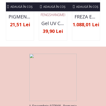
ADAUGĂ ÎN COŞ
ADAUGĂ ÎN COŞ
ADAUGĂ ÎN COŞ
FENGSHANGMEI
PIGMENT NEON SET 12 CULORI
FREZA ELECTRICA STRONG 210 35000 RPM- ORIGINALA
Gel UV Constructie FSM 50ML - 07
21,51 Lei
1.088,01 Lei
39,90 Lei
1 Decembrie 077005, Romania