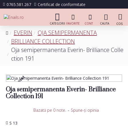
0765.581.267
Certificat de conformitate
EVERIN
OJA SEMIPERMANENTA
BRILLIANCE COLLECTION
Oja semipermanenta Everin- Brilliance Colle
ction 191
Stoc epuizat
Oja semipermanenta Everin- Brilliance
Collection 191
Bazată pe 0 note.
-
Spune-ţi opinia
S 13