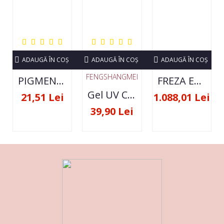
ADAUGĂ ÎN COŞ
ADAUGĂ ÎN COŞ
ADAUGĂ ÎN COŞ
FENGSHANGMEI
PIGMENT NEON SET 12 CULORI
FREZA ELECTRICA STRONG 210 35000 RPM- ORIGINALA
Gel UV Constructie FSM 50ML - 07
21,51 Lei
1.088,01 Lei
39,90 Lei