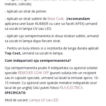
matuire, cuticule).
- Aplicati un strat de primer.
- Aplicati un strat subtire de
Base Coat
.
(
recomandam
aplicarea unei baze RUBBER cu care sa faceti APEX) urmand
sa uscati in lampa UV sau LED.
- Aplicati oja semipermanenta in doua straturi subtiri, urmand
sa uscati in lampa dupa fiecare strat.
- Pentru un luciu intens si o rezistenta de lunga durata aplicati
Top Coat,
urmand sa uscati in lampa.
Cum indepartati oja semipermanenta?
Oja semipermanenta poate fi indepartata cu ajutorul solutiei
speciale
REMOVER SOAK OFF
(puneti solutia intr-un recipient
sau in capsule speciale, urmand sa lasati la inmuiat aprox. 10-
15 minute. Cu ajutorul unei spatule metalice indepartati usor
lacul de pe unghii) SAU puteti folosi
PILA ELECTRICA
.
SPECIFICATII:
Mod de uscare:
Lampa UV sau LED