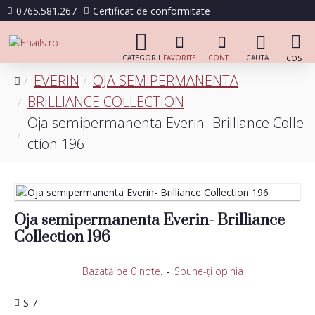
0765.581.267
Certificat de conformitate
EVERIN
OJA SEMIPERMANENTA
BRILLIANCE COLLECTION
Oja semipermanenta Everin- Brilliance Colle
ction 196
Oja semipermanenta Everin- Brilliance
Collection 196
Bazată pe 0 note.
-
Spune-ţi opinia
S 7