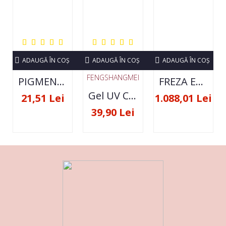
ADAUGĂ ÎN COŞ
ADAUGĂ ÎN COŞ
ADAUGĂ ÎN COŞ
FENGSHANGMEI
PIGMENT NEON SET 12 CULORI
FREZA ELECTRICA STRONG 210 35000 RPM- ORIGINALA
Gel UV Constructie FSM 50ML - 07
21,51 Lei
1.088,01 Lei
39,90 Lei