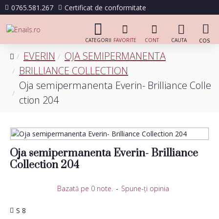
0765.581.267
Certificat de conformitate
EVERIN
OJA SEMIPERMANENTA
BRILLIANCE COLLECTION
Oja semipermanenta Everin- Brilliance Colle
ction 204
Oja semipermanenta Everin- Brilliance
Collection 204
Bazată pe 0 note.
-
Spune-ţi opinia
S 8