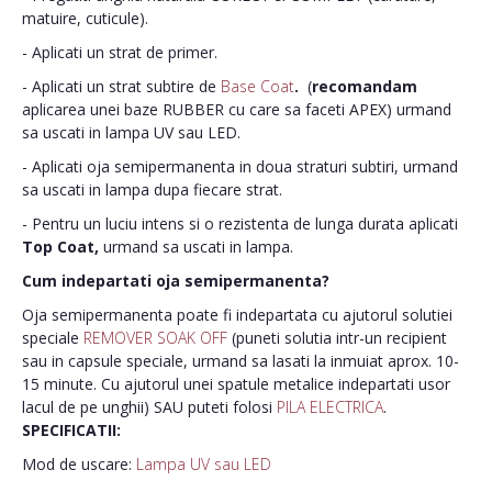
matuire, cuticule).
- Aplicati un strat de primer.
- Aplicati un strat subtire de
Base Coat
.
(
recomandam
aplicarea unei baze RUBBER cu care sa faceti APEX) urmand
sa uscati in lampa UV sau LED.
- Aplicati oja semipermanenta in doua straturi subtiri, urmand
sa uscati in lampa dupa fiecare strat.
- Pentru un luciu intens si o rezistenta de lunga durata aplicati
Top Coat,
urmand sa uscati in lampa.
Cum indepartati oja semipermanenta?
Oja semipermanenta poate fi indepartata cu ajutorul solutiei
speciale
REMOVER SOAK OFF
(puneti solutia intr-un recipient
sau in capsule speciale, urmand sa lasati la inmuiat aprox. 10-
15 minute. Cu ajutorul unei spatule metalice indepartati usor
lacul de pe unghii) SAU puteti folosi
PILA ELECTRICA
.
SPECIFICATII:
Mod de uscare:
Lampa UV sau LED