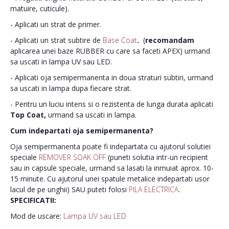
matuire, cuticule).
- Aplicati un strat de primer.
- Aplicati un strat subtire de
Base Coat
.
(
recomandam
aplicarea unei baze RUBBER cu care sa faceti APEX) urmand
sa uscati in lampa UV sau LED.
- Aplicati oja semipermanenta in doua straturi subtiri, urmand
sa uscati in lampa dupa fiecare strat.
- Pentru un luciu intens si o rezistenta de lunga durata aplicati
Top Coat,
urmand sa uscati in lampa.
Cum indepartati oja semipermanenta?
Oja semipermanenta poate fi indepartata cu ajutorul solutiei
speciale
REMOVER SOAK OFF
(puneti solutia intr-un recipient
sau in capsule speciale, urmand sa lasati la inmuiat aprox. 10-
15 minute. Cu ajutorul unei spatule metalice indepartati usor
lacul de pe unghii) SAU puteti folosi
PILA ELECTRICA
.
SPECIFICATII:
Mod de uscare:
Lampa UV sau LED