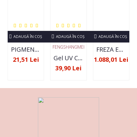
ADAUGĂ ÎN COŞ
ADAUGĂ ÎN COŞ
ADAUGĂ ÎN COŞ
FENGSHANGMEI
PIGMENT NEON SET 12 CULORI
FREZA ELECTRICA STRONG 210 35000 RPM- ORIGINALA
Gel UV Constructie FSM 50ML - 07
21,51 Lei
1.088,01 Lei
39,90 Lei