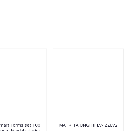
Smart Forms set 100
MATRITA UNGHII LV- ZZLV2
erin- Migdala clasica