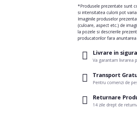
*Produsele prezentate sunt com
si intensitatea culorii pot vari
Imaginile produselor prezentate
(culoare, aspect etc.) de imag
la pozele si descrierile prezen
producatorilor fara anuntarea p
Livrare in sigur
Va garantam livrarea p
Transport Gratu
Pentru comenzi de pes
Returnare Prod
14 zile drept de return