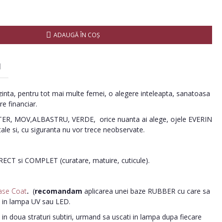
ADAUGĂ ÎN COŞ
I
inta, pentru tot mai multe femei, o alegere inteleapta, sanatoasa
re financiar.
R, MOV,ALBASTRU, VERDE, orice nuanta ai alege, ojele EVERIN
tale si, cu siguranta nu vor trece neobservate.
ORECT si COMPLET (curatare, matuire, cuticule).
ase Coat
.
(
recomandam
aplicarea unei baze RUBBER cu care sa
i in lampa UV sau LED.
in doua straturi subtiri, urmand sa uscati in lampa dupa fiecare