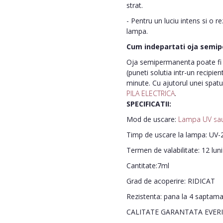
strat.
- Pentru un luciu intens si o r
lampa.
Cum indepartati oja semi
Oja semipermanenta poate fi i
(puneti solutia intr-un recipie
minute. Cu ajutorul unei spatu
PILA ELECTRICA
.
SPECIFICATII:
Mod de uscare:
Lampa UV sa
Timp de uscare la lampa: UV-2
Termen de valabilitate: 12 lun
Cantitate:7ml
Grad de acoperire: RIDICAT
Rezistenta: pana la 4 saptam
CALITATE GARANTATA EVER