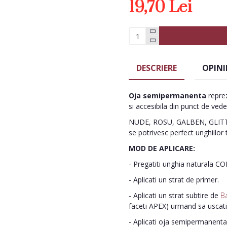
19,70 Lei
DESCRIERE
OPINI
Oja semipermanenta
reprez
si accesibila din punct de vede
NUDE, ROSU, GALBEN, GLITTE
se potrivesc perfect unghiilor 
MOD DE APLICARE:
- Pregatiti unghia naturala C
- Aplicati un strat de primer.
- Aplicati un strat subtire de
B
faceti APEX) urmand sa uscat
- Aplicati oja semipermanenta 