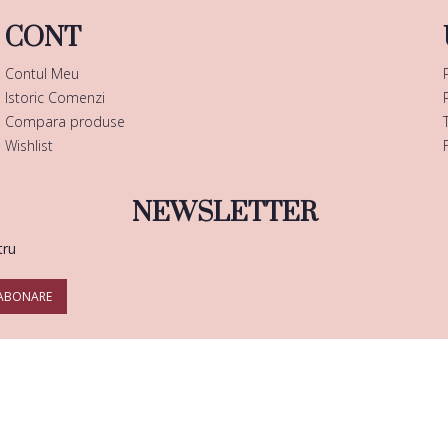
CONT
Contul Meu
Istoric Comenzi
Compara produse
Wishlist
NEWSLETTER
tru
ABONARE
Copyright © 2025 |
Enails.ro