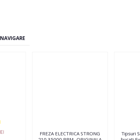
 NAVIGARE
EI
FREZA ELECTRICA STRONG
Tipsuri 
210 35000 RPM- ORIGINALA
bucati Ev