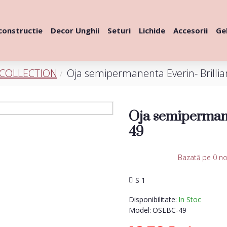
constructie
Decor Unghii
Seturi
Lichide
Accesorii
Gel
 COLLECTION
Oja semipermanenta Everin- Brillia
Oja semipermane
49
Bazată pe 0 no
S 1
Disponibilitate:
In Stoc
Model:
OSEBC-49