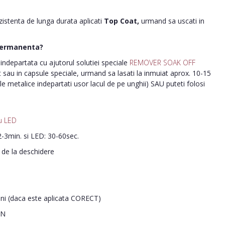
ezistenta de lunga durata aplicati
Top Coat,
urmand sa uscati in
permanenta?
ndepartata cu ajutorul solutiei speciale
REMOVER SOAK OFF
nt sau in capsule speciale, urmand sa lasati la inmuiat aprox. 10-15
le metalice indepartati usor lacul de pe unghii) SAU puteti folosi
u LED
-3min. si LED: 30-60sec.
i de la deschidere
ani (daca este aplicata CORECT)
IN