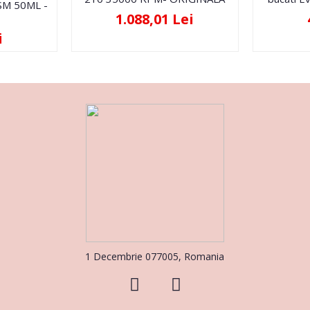
FSM 50ML -
1.088,01 Lei
i
1 Decembrie 077005, Romania