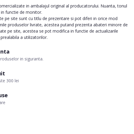
ercializate in ambalajul original al producatorului. Nuanta, tonul
a in functie de monitor.
 pe site sunt cu titlu de prezentare si pot diferi in orice mod
inile produselor livrate, acestea putand prezenta abateri minore de
tate pe site, acestea se pot modifica in functie de actualizarile
realabila a utilizatorilor.
anta
roduselor in siguranta.
it
te 300 lei
use
are