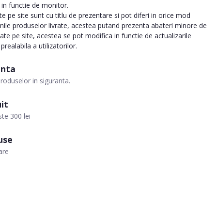
a in functie de monitor.
 pe site sunt cu titlu de prezentare si pot diferi in orice mod
inile produselor livrate, acestea putand prezenta abateri minore de
tate pe site, acestea se pot modifica in functie de actualizarile
realabila a utilizatorilor.
anta
roduselor in siguranta.
it
te 300 lei
use
are