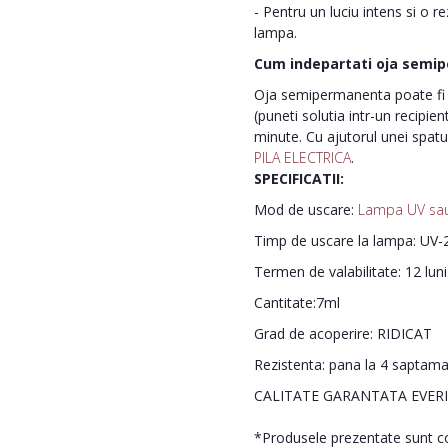
- Pentru un luciu intens si o r
lampa.
Cum indepartati oja semi
Oja semipermanenta poate fi i
(puneti solutia intr-un recipie
minute. Cu ajutorul unei spatu
PILA ELECTRICA
.
SPECIFICATII:
Mod de uscare:
Lampa UV sa
Timp de uscare la lampa: UV-2
Termen de valabilitate: 12 lun
Cantitate:7ml
Grad de acoperire: RIDICAT
Rezistenta: pana la 4 saptam
CALITATE GARANTATA EVER
*Produsele prezentate sunt com