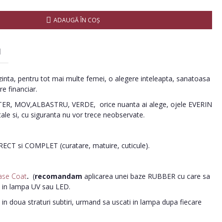
ADAUGĂ ÎN COŞ
I
inta, pentru tot mai multe femei, o alegere inteleapta, sanatoasa
re financiar.
R, MOV,ALBASTRU, VERDE, orice nuanta ai alege, ojele EVERIN
tale si, cu siguranta nu vor trece neobservate.
ORECT si COMPLET (curatare, matuire, cuticule).
ase Coat
.
(
recomandam
aplicarea unei baze RUBBER cu care sa
i in lampa UV sau LED.
in doua straturi subtiri, urmand sa uscati in lampa dupa fiecare