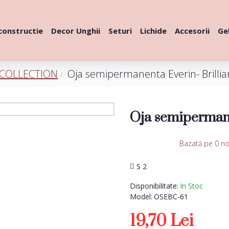
constructie
Decor Unghii
Seturi
Lichide
Accesorii
Gel
 COLLECTION
Oja semipermanenta Everin- Brillia
Oja semipermane
Bazată pe 0 no
S 2
Disponibilitate:
In Stoc
Model:
OSEBC-61
19,70 Lei