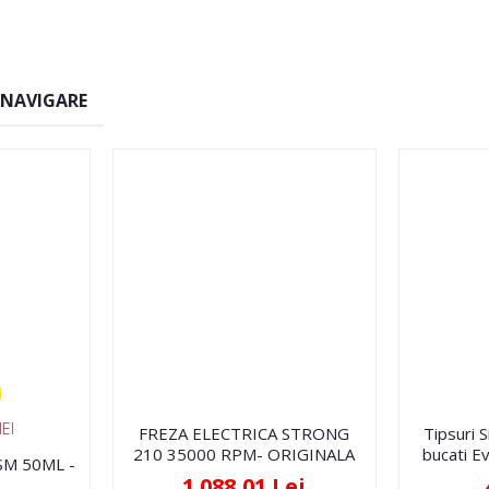
 NAVIGARE
EI
FREZA ELECTRICA STRONG
Tipsuri 
210 35000 RPM- ORIGINALA
bucati Ev
FSM 50ML -
1.088,01 Lei