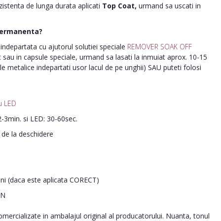
ezistenta de lunga durata aplicati
Top Coat,
urmand sa uscati in
permanenta?
ndepartata cu ajutorul solutiei speciale
REMOVER SOAK OFF
nt sau in capsule speciale, urmand sa lasati la inmuiat aprox. 10-15
le metalice indepartati usor lacul de pe unghii) SAU puteti folosi
u LED
-3min. si LED: 30-60sec.
i de la deschidere
ani (daca este aplicata CORECT)
IN
ercializate in ambalajul original al producatorului. Nuanta, tonul