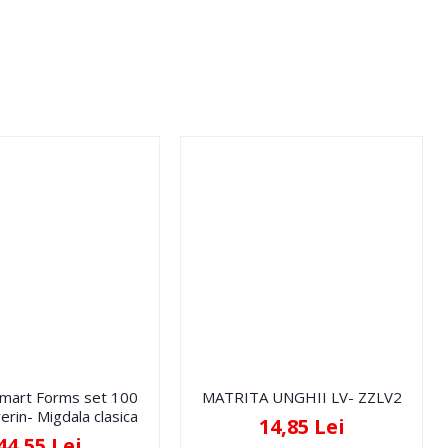
Smart Forms set 100
MATRITA UNGHII LV- ZZLV2
erin- Migdala clasica
14,85 Lei
44,55 Lei