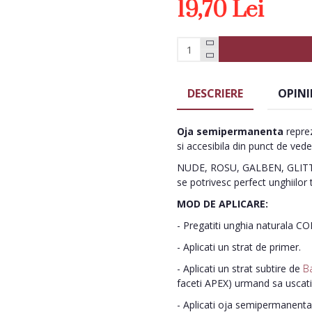
19,70 Lei
DESCRIERE
OPINI
Oja semipermanenta
reprez
si accesibila din punct de vede
NUDE, ROSU, GALBEN, GLITTE
se potrivesc perfect unghiilor 
MOD DE APLICARE:
- Pregatiti unghia naturala C
- Aplicati un strat de primer.
- Aplicati un strat subtire de
B
faceti APEX) urmand sa uscat
- Aplicati oja semipermanenta 