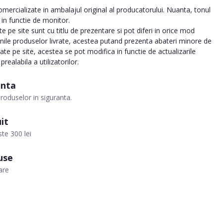
ercializate in ambalajul original al producatorului. Nuanta, tonul
a in functie de monitor.
 pe site sunt cu titlu de prezentare si pot diferi in orice mod
inile produselor livrate, acestea putand prezenta abateri minore de
tate pe site, acestea se pot modifica in functie de actualizarile
realabila a utilizatorilor.
anta
roduselor in siguranta.
it
te 300 lei
use
are