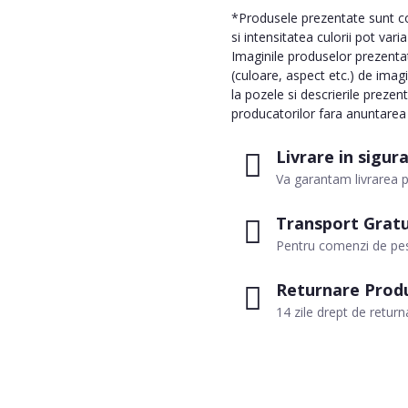
*Produsele prezentate sunt com
si intensitatea culorii pot vari
Imaginile produselor prezentate
(culoare, aspect etc.) de imag
la pozele si descrierile prezen
producatorilor fara anuntarea p
Livrare in sigur
Va garantam livrarea p
Transport Gratu
Pentru comenzi de pes
Returnare Prod
14 zile drept de return