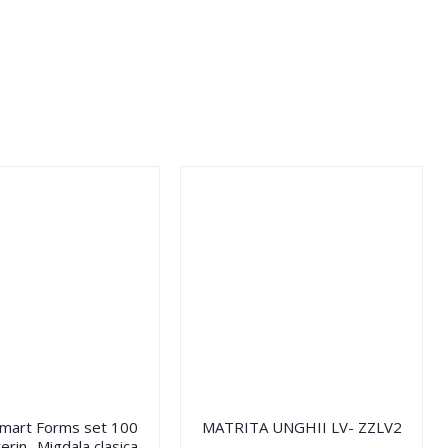
Smart Forms set 100
MATRITA UNGHII LV- ZZLV2
erin- Migdala clasica