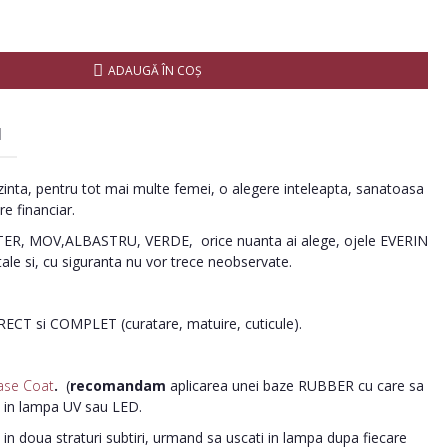
ADAUGĂ ÎN COŞ
I
inta, pentru tot mai multe femei, o alegere inteleapta, sanatoasa
re financiar.
R, MOV,ALBASTRU, VERDE, orice nuanta ai alege, ojele EVERIN
tale si, cu siguranta nu vor trece neobservate.
ORECT si COMPLET (curatare, matuire, cuticule).
ase Coat
.
(
recomandam
aplicarea unei baze RUBBER cu care sa
i in lampa UV sau LED.
in doua straturi subtiri, urmand sa uscati in lampa dupa fiecare