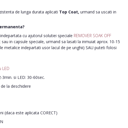
ezistenta de lunga durata aplicati
Top Coat,
urmand sa uscati in
permanenta?
ndepartata cu ajutorul solutiei speciale
REMOVER SOAK OFF
nt sau in capsule speciale, urmand sa lasati la inmuiat aprox. 10-15
le metalice indepartati usor lacul de pe unghii) SAU puteti folosi
u LED
-3min. si LED: 30-60sec.
i de la deschidere
ani (daca este aplicata CORECT)
IN