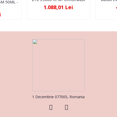
FSM 50ML -
1.088,01 Lei
i
1 Decembrie 077005, Romania