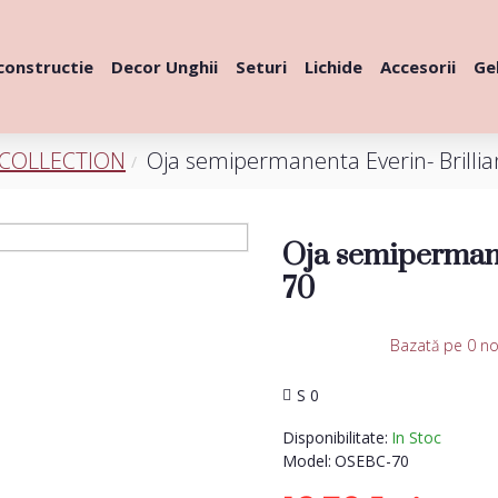
constructie
Decor Unghii
Seturi
Lichide
Accesorii
Gel
 COLLECTION
Oja semipermanenta Everin- Brillia
Oja semipermane
70
Bazată pe 0 no
S 0
Disponibilitate:
In Stoc
Model:
OSEBC-70