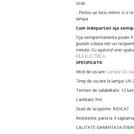
strat.
- Pentru un luciu intens si o r
lampa.
Cum indepartati oja semi
Oja semipermanenta poate fi i
(puneti solutia intr-un recipie
minute. Cu ajutorul unei spatu
PILA ELECTRICA
.
SPECIFICATII:
Mod de uscare:
Lampa UV sa
Timp de uscare la lampa: UV-2
Termen de valabilitate: 12 lun
Cantitate:7ml
Grad de acoperire: RIDICAT
Rezistenta: pana la 4 saptam
CALITATE GARANTATA EVER