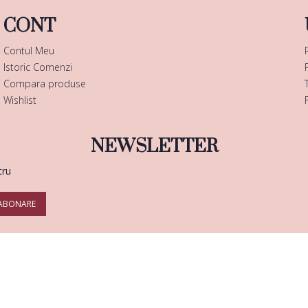
CONT
Contul Meu
Istoric Comenzi
Compara produse
Wishlist
NEWSLETTER
tru
ABONARE
Copyright © 2025 |
Enails.ro