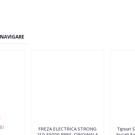
 NAVIGARE
EI
FREZA ELECTRICA STRONG
Tipsuri 
210 35000 RPM- ORIGINALA
bucati Ev