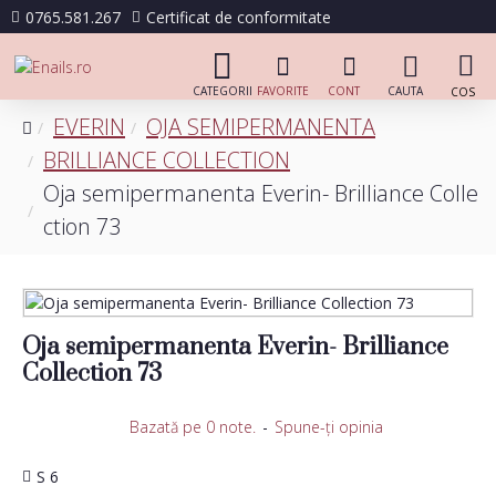
0765.581.267
Certificat de conformitate
EVERIN
OJA SEMIPERMANENTA
BRILLIANCE COLLECTION
Oja semipermanenta Everin- Brilliance Colle
ction 73
Oja semipermanenta Everin- Brilliance
Collection 73
Bazată pe 0 note.
-
Spune-ţi opinia
S 6