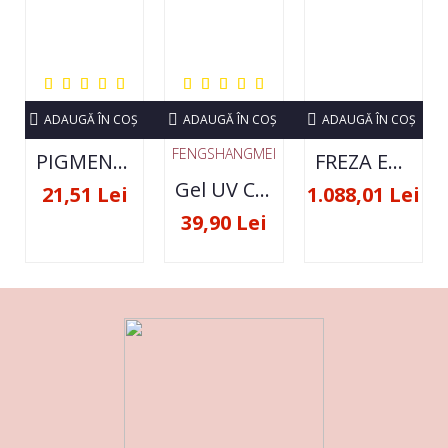
ADAUGĂ ÎN COŞ
ADAUGĂ ÎN COŞ
ADAUGĂ ÎN COŞ
FENGSHANGMEI
PIGMENT NEON SET 12 CULORI
FREZA ELECTRICA STRONG 210 35000 RPM- ORIGINALA
Gel UV Constructie FSM 50ML - 07
21,51 Lei
1.088,01 Lei
39,90 Lei