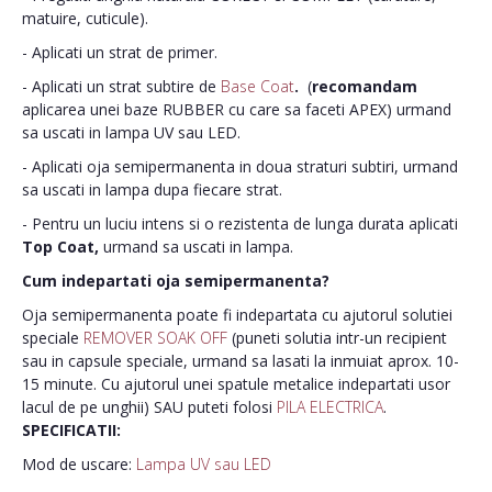
matuire, cuticule).
- Aplicati un strat de primer.
- Aplicati un strat subtire de
Base Coat
.
(
recomandam
aplicarea unei baze RUBBER cu care sa faceti APEX) urmand
sa uscati in lampa UV sau LED.
- Aplicati oja semipermanenta in doua straturi subtiri, urmand
sa uscati in lampa dupa fiecare strat.
- Pentru un luciu intens si o rezistenta de lunga durata aplicati
Top Coat,
urmand sa uscati in lampa.
Cum indepartati oja semipermanenta?
Oja semipermanenta poate fi indepartata cu ajutorul solutiei
speciale
REMOVER SOAK OFF
(puneti solutia intr-un recipient
sau in capsule speciale, urmand sa lasati la inmuiat aprox. 10-
15 minute. Cu ajutorul unei spatule metalice indepartati usor
lacul de pe unghii) SAU puteti folosi
PILA ELECTRICA
.
SPECIFICATII:
Mod de uscare:
Lampa UV sau LED