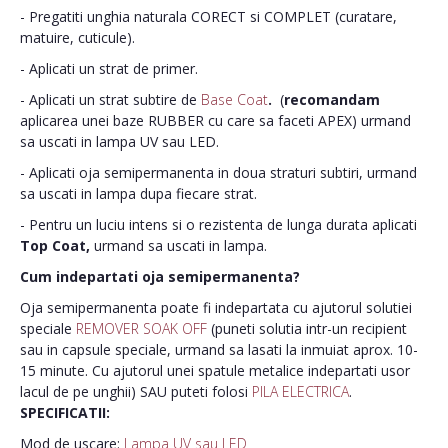
- Pregatiti unghia naturala CORECT si COMPLET (curatare,
matuire, cuticule).
- Aplicati un strat de primer.
- Aplicati un strat subtire de
Base Coat
.
(
recomandam
aplicarea unei baze RUBBER cu care sa faceti APEX) urmand
sa uscati in lampa UV sau LED.
- Aplicati oja semipermanenta in doua straturi subtiri, urmand
sa uscati in lampa dupa fiecare strat.
- Pentru un luciu intens si o rezistenta de lunga durata aplicati
Top Coat,
urmand sa uscati in lampa.
Cum indepartati oja semipermanenta?
Oja semipermanenta poate fi indepartata cu ajutorul solutiei
speciale
REMOVER SOAK OFF
(puneti solutia intr-un recipient
sau in capsule speciale, urmand sa lasati la inmuiat aprox. 10-
15 minute. Cu ajutorul unei spatule metalice indepartati usor
lacul de pe unghii) SAU puteti folosi
PILA ELECTRICA
.
SPECIFICATII:
Mod de uscare:
Lampa UV sau LED