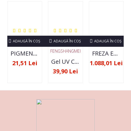
ADAUGĂ ÎN COŞ
ADAUGĂ ÎN COŞ
ADAUGĂ ÎN COŞ
FENGSHANGMEI
PIGMENT NEON SET 12 CULORI
FREZA ELECTRICA STRONG 210 35000 RPM- ORIGINALA
Gel UV Constructie FSM 50ML - 07
21,51 Lei
1.088,01 Lei
39,90 Lei