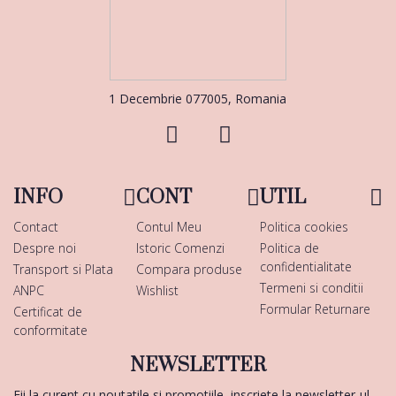
1 Decembrie 077005, Romania
INFO
CONT
UTIL
Contact
Contul Meu
Politica cookies
Despre noi
Istoric Comenzi
Politica de
confidentialitate
Transport si Plata
Compara produse
Termeni si conditii
ANPC
Wishlist
Formular Returnare
Certificat de
conformitate
NEWSLETTER
Fii la curent cu noutatile si promotiile, inscriete la newsletter-ul