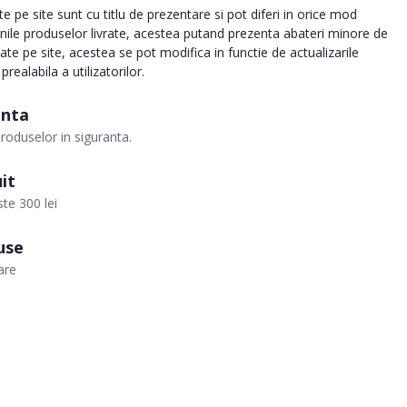
 pe site sunt cu titlu de prezentare si pot diferi in orice mod
inile produselor livrate, acestea putand prezenta abateri minore de
tate pe site, acestea se pot modifica in functie de actualizarile
realabila a utilizatorilor.
anta
roduselor in siguranta.
it
te 300 lei
use
are