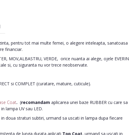
I
inta, pentru tot mai multe femei, o alegere inteleapta, sanatoasa
re financiar.
R, MOV,ALBASTRU, VERDE, orice nuanta ai alege, ojele EVERIN
tale si, cu siguranta nu vor trece neobservate.
ORECT si COMPLET (curatare, matuire, cuticule).
ase Coat
.
(
recomandam
aplicarea unei baze RUBBER cu care sa
i in lampa UV sau LED.
in doua straturi subtiri, urmand sa uscati in lampa dupa fiecare
ezistenta de lunga durata aplicati
Top Coat,
urmand sa uscati in