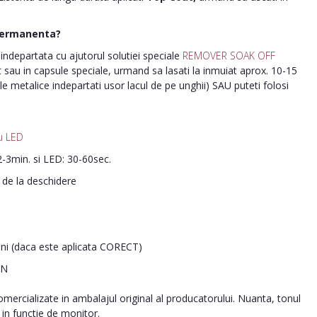
permanenta?
ndepartata cu ajutorul solutiei speciale
REMOVER SOAK OFF
nt sau in capsule speciale, urmand sa lasati la inmuiat aprox. 10-15
le metalice indepartati usor lacul de pe unghii) SAU puteti folosi
u LED
-3min. si LED: 30-60sec.
i de la deschidere
ani (daca este aplicata CORECT)
IN
ercializate in ambalajul original al producatorului. Nuanta, tonul
a in functie de monitor.