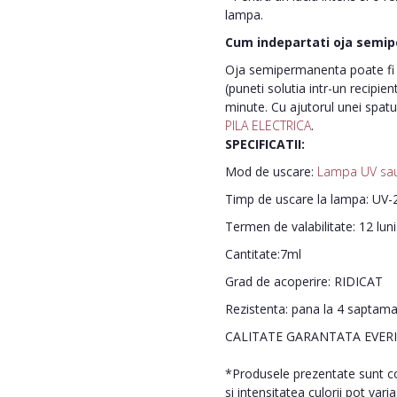
lampa.
Cum indepartati oja semi
Oja semipermanenta poate fi i
(puneti solutia intr-un recipie
minute. Cu ajutorul unei spatu
PILA ELECTRICA
.
SPECIFICATII:
Mod de uscare:
Lampa UV sa
Timp de uscare la lampa: UV-2
Termen de valabilitate: 12 lun
Cantitate:7ml
Grad de acoperire: RIDICAT
Rezistenta: pana la 4 saptam
CALITATE GARANTATA EVER
*Produsele prezentate sunt com
si intensitatea culorii pot vari