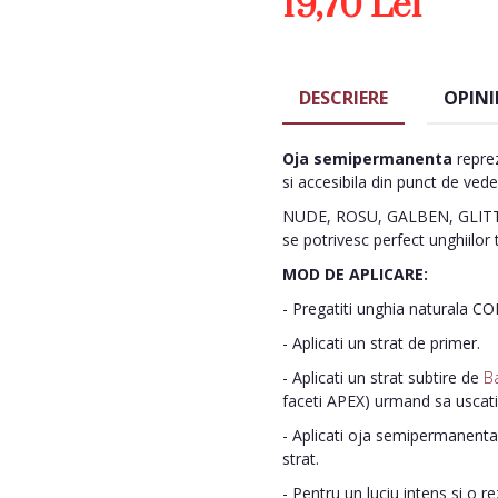
19,70 Lei
DESCRIERE
OPINI
Oja semipermanenta
reprez
si accesibila din punct de vede
NUDE, ROSU, GALBEN, GLITTE
se potrivesc perfect unghiilor 
MOD DE APLICARE:
- Pregatiti unghia naturala C
- Aplicati un strat de primer.
- Aplicati un strat subtire de
B
faceti APEX) urmand sa uscat
- Aplicati oja semipermanenta 
strat.
- Pentru un luciu intens si o r