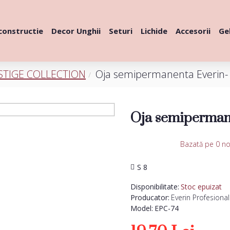
constructie
Decor Unghii
Seturi
Lichide
Accesorii
Gel
STIGE COLLECTION
Oja semipermanenta Everin- P
Oja semipermane
Bazată pe 0 no
S 8
Disponibilitate:
Stoc epuizat
Producator:
Everin Profesional
Model:
EPC-74