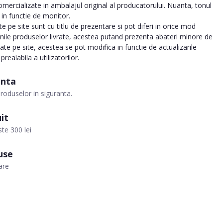
ercializate in ambalajul original al producatorului. Nuanta, tonul
a in functie de monitor.
 pe site sunt cu titlu de prezentare si pot diferi in orice mod
inile produselor livrate, acestea putand prezenta abateri minore de
tate pe site, acestea se pot modifica in functie de actualizarile
realabila a utilizatorilor.
anta
roduselor in siguranta.
it
te 300 lei
use
are