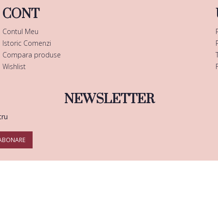
CONT
Contul Meu
Istoric Comenzi
Compara produse
Wishlist
NEWSLETTER
tru
ABONARE
Copyright © 2025 |
Enails.ro