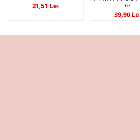
21,51 Lei
07
39,90 Le