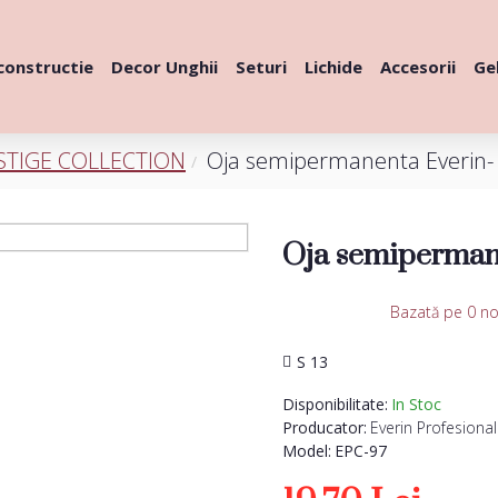
constructie
Decor Unghii
Seturi
Lichide
Accesorii
Gel
STIGE COLLECTION
Oja semipermanenta Everin- P
Oja semipermane
Bazată pe 0 no
S 13
Disponibilitate:
In Stoc
Producator:
Everin Profesional
Model:
EPC-97