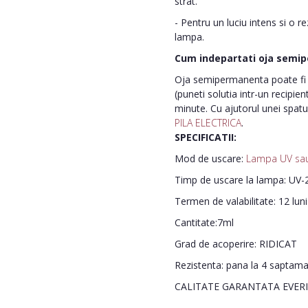
strat.
- Pentru un luciu intens si o r
lampa.
Cum indepartati oja semi
Oja semipermanenta poate fi i
(puneti solutia intr-un recipie
minute. Cu ajutorul unei spatu
PILA ELECTRICA
.
SPECIFICATII:
Mod de uscare:
Lampa UV sa
Timp de uscare la lampa: UV-2
Termen de valabilitate: 12 lun
Cantitate:7ml
Grad de acoperire: RIDICAT
Rezistenta: pana la 4 saptam
CALITATE GARANTATA EVER