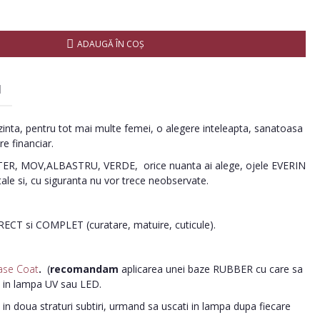
ADAUGĂ ÎN COŞ
I
inta, pentru tot mai multe femei, o alegere inteleapta, sanatoasa
re financiar.
R, MOV,ALBASTRU, VERDE, orice nuanta ai alege, ojele EVERIN
tale si, cu siguranta nu vor trece neobservate.
ORECT si COMPLET (curatare, matuire, cuticule).
ase Coat
.
(
recomandam
aplicarea unei baze RUBBER cu care sa
i in lampa UV sau LED.
in doua straturi subtiri, urmand sa uscati in lampa dupa fiecare