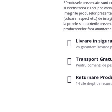
*Produsele prezentate sunt com
si intensitatea culorii pot vari
Imaginile produselor prezentate
(culoare, aspect etc.) de imag
la pozele si descrierile prezen
producatorilor fara anuntarea p
Livrare in sigur
Va garantam livrarea p
Transport Gratu
Pentru comenzi de pes
Returnare Prod
14 zile drept de return