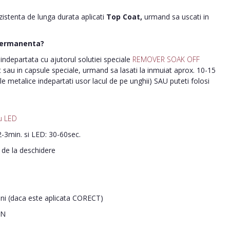
ezistenta de lunga durata aplicati
Top Coat,
urmand sa uscati in
permanenta?
ndepartata cu ajutorul solutiei speciale
REMOVER SOAK OFF
nt sau in capsule speciale, urmand sa lasati la inmuiat aprox. 10-15
le metalice indepartati usor lacul de pe unghii) SAU puteti folosi
u LED
-3min. si LED: 30-60sec.
i de la deschidere
ani (daca este aplicata CORECT)
IN