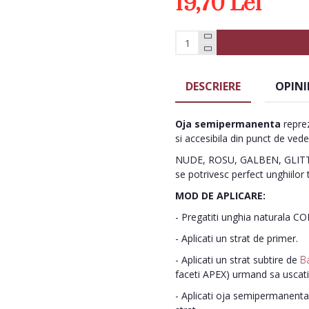
19,70 Lei
DESCRIERE
OPINI
Oja semipermanenta
reprez
si accesibila din punct de vede
NUDE, ROSU, GALBEN, GLITTE
se potrivesc perfect unghiilor 
MOD DE APLICARE:
- Pregatiti unghia naturala C
- Aplicati un strat de primer.
- Aplicati un strat subtire de
B
faceti APEX) urmand sa uscat
- Aplicati oja semipermanenta 