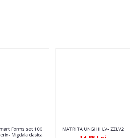
Smart Forms set 100
MATRITA UNGHII LV- ZZLV2
erin- Migdala clasica
14,85 Lei