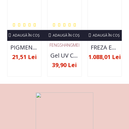
ADAUGĂ ÎN COŞ
ADAUGĂ ÎN COŞ
ADAUGĂ ÎN COŞ
FENGSHANGMEI
PIGMENT NEON SET 12 CULORI
FREZA ELECTRICA STRONG 210 35000 RPM- ORIGINALA
Gel UV Constructie FSM 50ML - 07
21,51 Lei
1.088,01 Lei
39,90 Lei