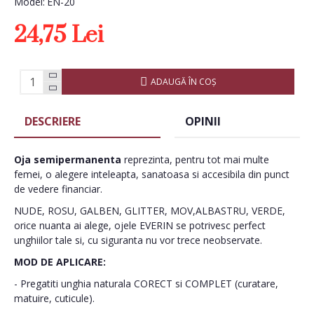
Model:
EN-20
24,75 Lei
ADAUGĂ ÎN COŞ
DESCRIERE
OPINII
Oja semipermanenta
reprezinta, pentru tot mai multe
femei, o alegere inteleapta, sanatoasa si accesibila din punct
de vedere financiar.
NUDE, ROSU, GALBEN, GLITTER, MOV,ALBASTRU, VERDE,
orice nuanta ai alege, ojele EVERIN se potrivesc perfect
unghiilor tale si, cu siguranta nu vor trece neobservate.
MOD DE APLICARE:
- Pregatiti unghia naturala CORECT si COMPLET (curatare,
matuire, cuticule).