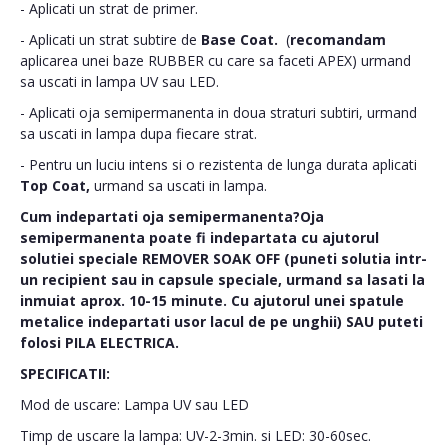
- Aplicati un strat de primer.
- Aplicati un strat subtire de
Base Coat.
(
recomandam
aplicarea unei baze RUBBER cu care sa faceti APEX) urmand
sa uscati in lampa UV sau LED.
- Aplicati oja semipermanenta in doua straturi subtiri, urmand
sa uscati in lampa dupa fiecare strat.
- Pentru un luciu intens si o rezistenta de lunga durata aplicati
Top Coat,
urmand sa uscati in lampa.
Cum indepartati oja semipermanenta?Oja
semipermanenta poate fi indepartata cu ajutorul
solutiei speciale
REMOVER SOAK OFF
(puneti solutia intr-
un recipient sau in capsule speciale, urmand sa lasati la
inmuiat aprox. 10-15 minute. Cu ajutorul unei spatule
metalice indepartati usor lacul de pe unghii) SAU puteti
folosi
PILA ELECTRICA
.
SPECIFICATII:
Mod de uscare: Lampa UV sau LED
Timp de uscare la lampa: UV-2-3min. si LED: 30-60sec.