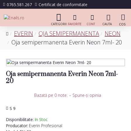
0765.581.267
Certificat de conformitate
EVERIN
OJA SEMIPERMANENTA
NEON
Oja semipermanenta Everin Neon 7ml- 20
Oja semipermanenta Everin Neon 7ml-
20
Bazată pe 0 note.
-
Spune-ţi opinia
S 9
Disponibilitate:
In Stoc
Producator:
Everin Profesional