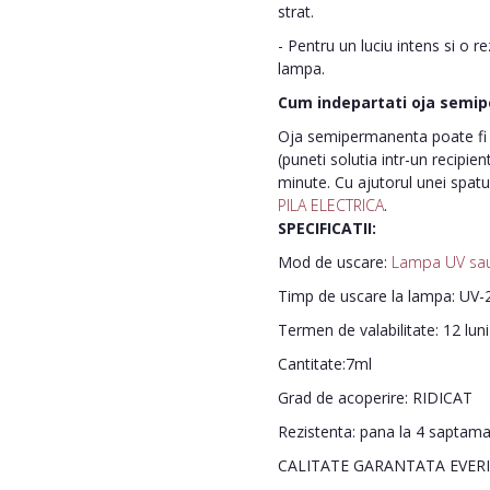
strat.
- Pentru un luciu intens si o r
lampa.
Cum indepartati oja semi
Oja semipermanenta poate fi i
(puneti solutia intr-un recipie
minute. Cu ajutorul unei spatu
PILA ELECTRICA
.
SPECIFICATII:
Mod de uscare:
Lampa UV sa
Timp de uscare la lampa: UV-2
Termen de valabilitate: 12 lun
Cantitate:7ml
Grad de acoperire: RIDICAT
Rezistenta: pana la 4 saptam
CALITATE GARANTATA EVER