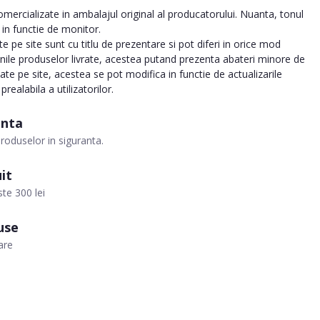
ercializate in ambalajul original al producatorului. Nuanta, tonul
a in functie de monitor.
 pe site sunt cu titlu de prezentare si pot diferi in orice mod
inile produselor livrate, acestea putand prezenta abateri minore de
tate pe site, acestea se pot modifica in functie de actualizarile
realabila a utilizatorilor.
anta
roduselor in siguranta.
it
te 300 lei
use
are