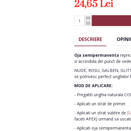
24,65 Lei
DESCRIERE
OPINI
Oja semipermanenta
reprez
si accesibila din punct de vede
NUDE, ROSU, GALBEN, GLITTE
se potrivesc perfect unghiilor 
MOD DE APLICARE:
- Pregatiti unghia naturala C
- Aplicati un strat de primer.
- Aplicati un strat subtire de
B
faceti APEX) urmand sa uscat
- Aplicati oja semipermanenta 