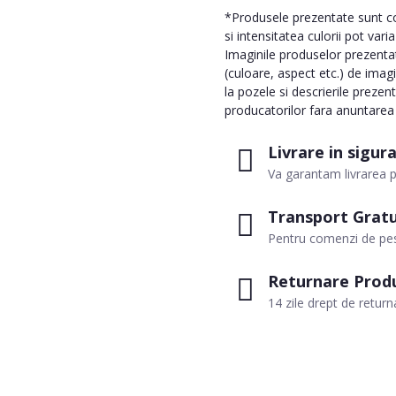
*Produsele prezentate sunt com
si intensitatea culorii pot vari
Imaginile produselor prezentate
(culoare, aspect etc.) de imag
la pozele si descrierile prezen
producatorilor fara anuntarea p
Livrare in sigur
Va garantam livrarea p
Transport Gratu
Pentru comenzi de pes
Returnare Prod
14 zile drept de return