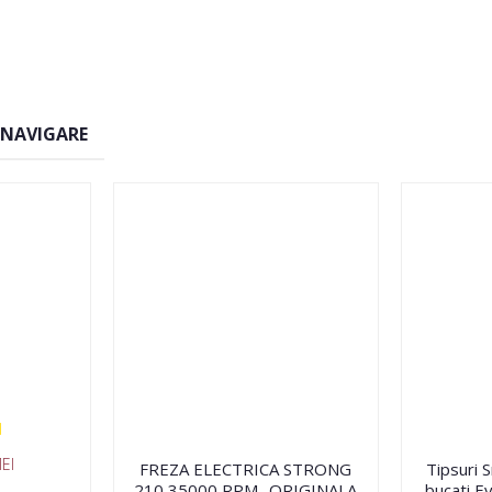
 NAVIGARE
EI
FREZA ELECTRICA STRONG
Tipsuri 
210 35000 RPM- ORIGINALA
bucati Ev