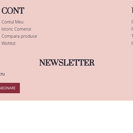
CONT
Contul Meu
Istoric Comenzi
Compara produse
Wishlist
NEWSLETTER
tru
ABONARE
Copyright © 2025 |
Enails.ro