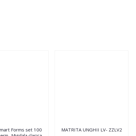
Smart Forms set 100
MATRITA UNGHII LV- ZZLV2
erin- Migdala clasica