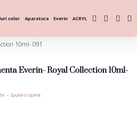
uri color
Aparatura
Everin
ACRYL
ction 10ml- 091
nta Everin- Royal Collection 10ml-
te.
-
Spune-ţi opinia