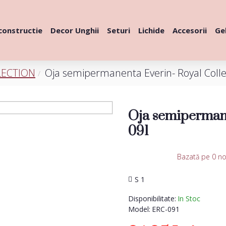
constructie
Decor Unghii
Seturi
Lichide
Accesorii
Gel
LECTION
Oja semipermanenta Everin- Royal Colle
Oja semipermane
091
Bazată pe 0 no
S 1
Disponibilitate:
In Stoc
Model:
ERC-091