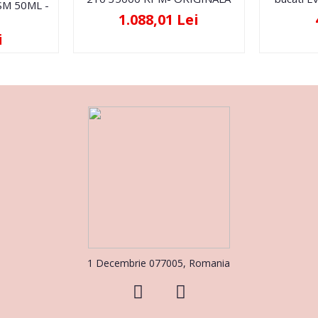
FSM 50ML -
1.088,01 Lei
i
1 Decembrie 077005, Romania