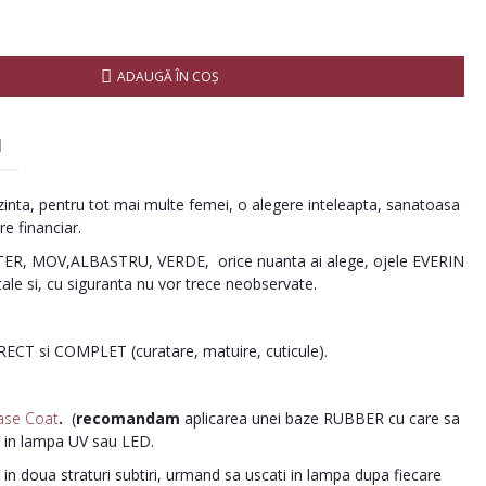
ADAUGĂ ÎN COŞ
I
inta, pentru tot mai multe femei, o alegere inteleapta, sanatoasa
re financiar.
R, MOV,ALBASTRU, VERDE, orice nuanta ai alege, ojele EVERIN
tale si, cu siguranta nu vor trece neobservate.
ORECT si COMPLET (curatare, matuire, cuticule).
ase Coat
.
(
recomandam
aplicarea unei baze RUBBER cu care sa
i in lampa UV sau LED.
in doua straturi subtiri, urmand sa uscati in lampa dupa fiecare