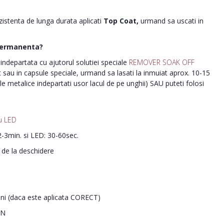
ezistenta de lunga durata aplicati
Top Coat,
urmand sa uscati in
permanenta?
ndepartata cu ajutorul solutiei speciale
REMOVER SOAK OFF
nt sau in capsule speciale, urmand sa lasati la inmuiat aprox. 10-15
le metalice indepartati usor lacul de pe unghii) SAU puteti folosi
u LED
-3min. si LED: 30-60sec.
i de la deschidere
ani (daca este aplicata CORECT)
IN