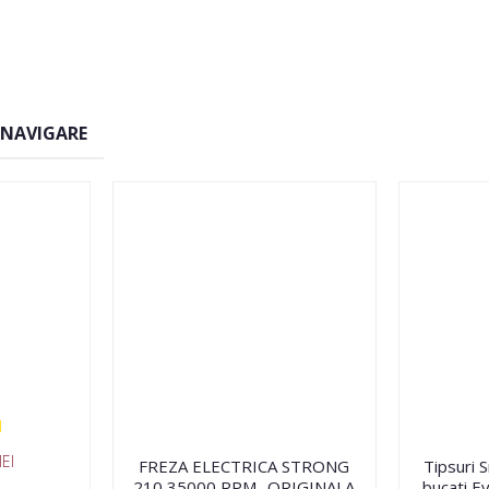
 NAVIGARE
EI
FREZA ELECTRICA STRONG
Tipsuri 
210 35000 RPM- ORIGINALA
bucati Ev