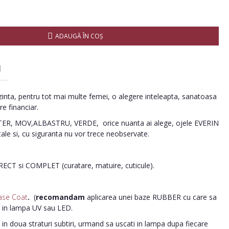
ADAUGĂ ÎN COŞ
I
inta, pentru tot mai multe femei, o alegere inteleapta, sanatoasa
re financiar.
R, MOV,ALBASTRU, VERDE, orice nuanta ai alege, ojele EVERIN
tale si, cu siguranta nu vor trece neobservate.
ORECT si COMPLET (curatare, matuire, cuticule).
ase Coat
.
(
recomandam
aplicarea unei baze RUBBER cu care sa
i in lampa UV sau LED.
in doua straturi subtiri, urmand sa uscati in lampa dupa fiecare