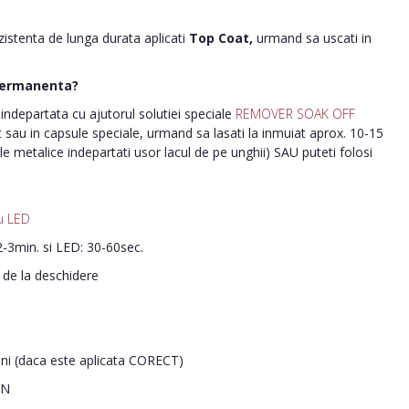
ezistenta de lunga durata aplicati
Top Coat,
urmand sa uscati in
permanenta?
ndepartata cu ajutorul solutiei speciale
REMOVER SOAK OFF
nt sau in capsule speciale, urmand sa lasati la inmuiat aprox. 10-15
le metalice indepartati usor lacul de pe unghii) SAU puteti folosi
u LED
-3min. si LED: 30-60sec.
i de la deschidere
ani (daca este aplicata CORECT)
IN