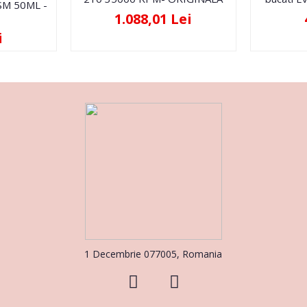
FSM 50ML -
1.088,01 Lei
i
1 Decembrie 077005, Romania