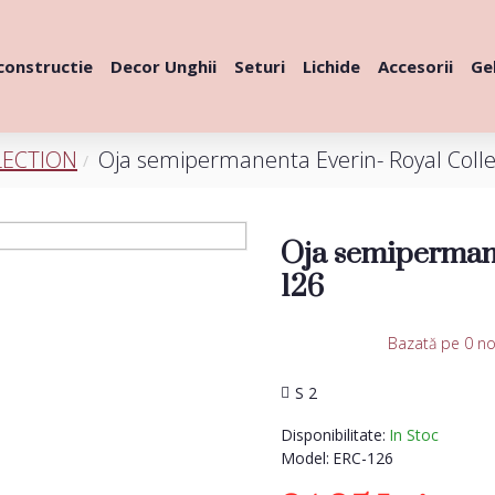
constructie
Decor Unghii
Seturi
Lichide
Accesorii
Gel
LECTION
Oja semipermanenta Everin- Royal Colle
Oja semipermane
126
Bazată pe 0 no
S 2
Disponibilitate:
In Stoc
Model:
ERC-126