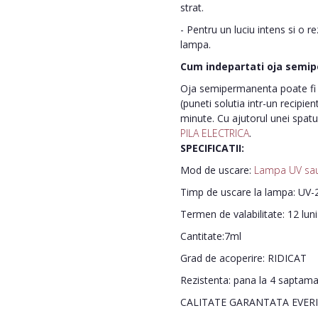
strat.
- Pentru un luciu intens si o r
lampa.
Cum indepartati oja semi
Oja semipermanenta poate fi i
(puneti solutia intr-un recipie
minute. Cu ajutorul unei spatu
PILA ELECTRICA
.
SPECIFICATII:
Mod de uscare:
Lampa UV sa
Timp de uscare la lampa: UV-2
Termen de valabilitate: 12 lun
Cantitate:7ml
Grad de acoperire: RIDICAT
Rezistenta: pana la 4 saptam
CALITATE GARANTATA EVER