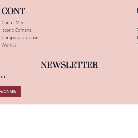
CONT
Contul Meu
Istoric Comenzi
Compara produse
Wishlist
NEWSLETTER
tru
ABONARE
Copyright © 2025 |
Enails.ro