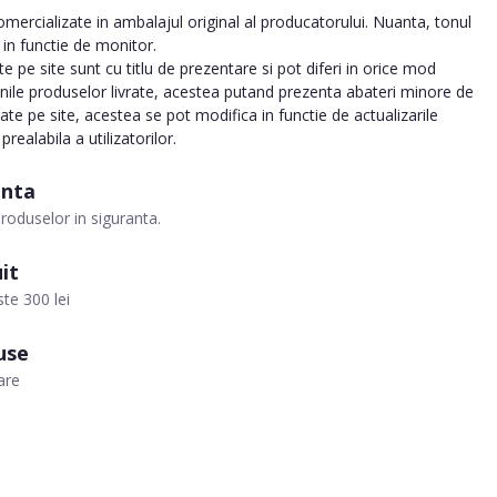
ercializate in ambalajul original al producatorului. Nuanta, tonul
a in functie de monitor.
 pe site sunt cu titlu de prezentare si pot diferi in orice mod
inile produselor livrate, acestea putand prezenta abateri minore de
tate pe site, acestea se pot modifica in functie de actualizarile
realabila a utilizatorilor.
anta
roduselor in siguranta.
it
te 300 lei
use
are