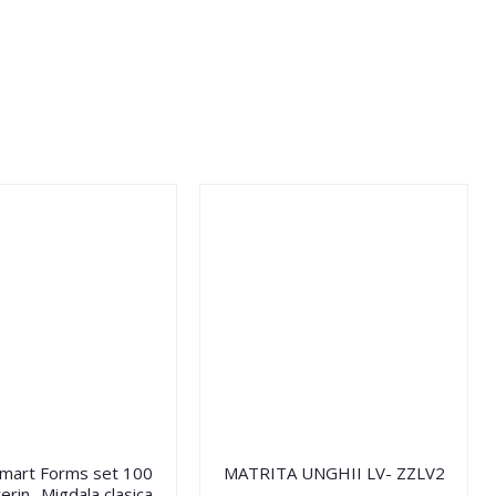
Smart Forms set 100
MATRITA UNGHII LV- ZZLV2
erin- Migdala clasica