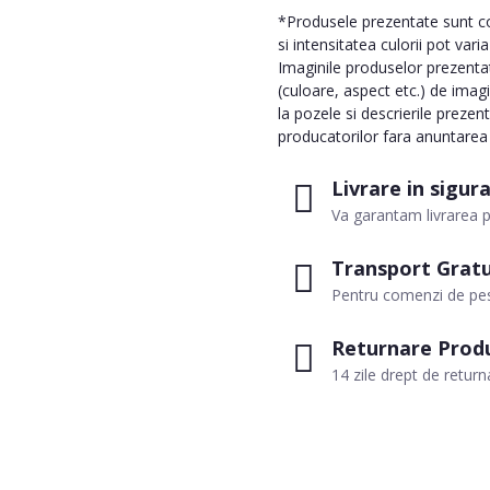
*Produsele prezentate sunt com
si intensitatea culorii pot vari
Imaginile produselor prezentate
(culoare, aspect etc.) de imag
la pozele si descrierile prezen
producatorilor fara anuntarea p
Livrare in sigur
Va garantam livrarea p
Transport Gratu
Pentru comenzi de pes
Returnare Prod
14 zile drept de return