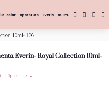
uri color
Aparatura
Everin
ACRYL
ction 10ml- 126
nta Everin- Royal Collection 10ml-
te.
-
Spune-ţi opinia