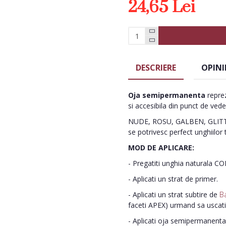
24,65 Lei
DESCRIERE
OPINI
Oja semipermanenta
reprez
si accesibila din punct de vede
NUDE, ROSU, GALBEN, GLITTE
se potrivesc perfect unghiilor 
MOD DE APLICARE:
- Pregatiti unghia naturala C
- Aplicati un strat de primer.
- Aplicati un strat subtire de
B
faceti APEX) urmand sa uscat
- Aplicati oja semipermanenta 