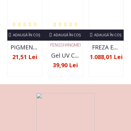
ADAUGĂ ÎN COŞ
ADAUGĂ ÎN COŞ
ADAUGĂ ÎN COŞ
FENGSHANGMEI
PIGMENT NEON SET 12 CULORI
FREZA ELECTRICA STRONG 210 35000 RPM- ORIGINALA
Gel UV Constructie FSM 50ML - 07
21,51 Lei
1.088,01 Lei
39,90 Lei