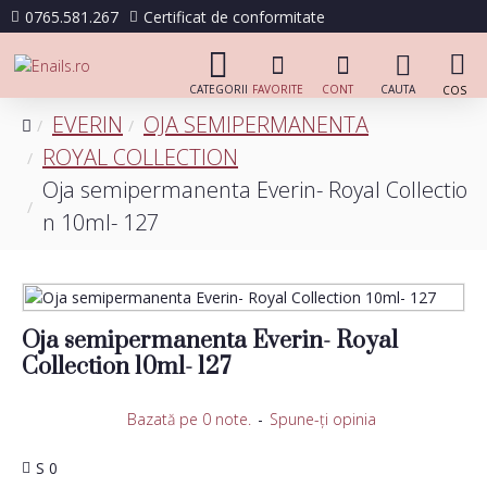
0765.581.267
Certificat de conformitate
EVERIN
OJA SEMIPERMANENTA
ROYAL COLLECTION
Oja semipermanenta Everin- Royal Collectio
n 10ml- 127
Oja semipermanenta Everin- Royal
Collection 10ml- 127
Bazată pe 0 note.
-
Spune-ţi opinia
S 0