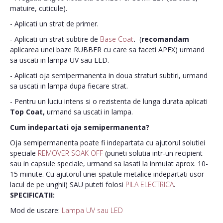
matuire, cuticule).
- Aplicati un strat de primer.
- Aplicati un strat subtire de
Base Coat
.
(
recomandam
aplicarea unei baze RUBBER cu care sa faceti APEX) urmand
sa uscati in lampa UV sau LED.
- Aplicati oja semipermanenta in doua straturi subtiri, urmand
sa uscati in lampa dupa fiecare strat.
- Pentru un luciu intens si o rezistenta de lunga durata aplicati
Top Coat,
urmand sa uscati in lampa.
Cum indepartati oja semipermanenta?
Oja semipermanenta poate fi indepartata cu ajutorul solutiei
speciale
REMOVER SOAK OFF
(puneti solutia intr-un recipient
sau in capsule speciale, urmand sa lasati la inmuiat aprox. 10-
15 minute. Cu ajutorul unei spatule metalice indepartati usor
lacul de pe unghii) SAU puteti folosi
PILA ELECTRICA
.
SPECIFICATII:
Mod de uscare:
Lampa UV sau LED