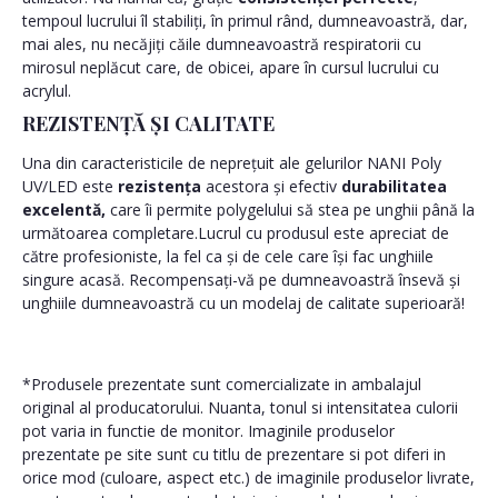
tempoul lucrului îl stabiliți, în primul rând, dumneavoastră, dar,
mai ales, nu necăjiți căile dumneavoastră respiratorii cu
mirosul neplăcut care, de obicei, apare în cursul lucrului cu
acrylul.
REZISTENȚĂ ȘI CALITATE
Una din caracteristicile de neprețuit ale gelurilor NANI Poly
UV/LED este
rezistența
acestora și efectiv
durabilitatea
excelentă,
care îi permite polygelului să stea pe unghii până la
următoarea completare.Lucrul cu produsul este apreciat de
către profesioniste, la fel ca și de cele care își fac unghiile
singure acasă. Recompensați-vă pe dumneavoastră însevă și
unghiile dumneavoastră cu un modelaj de calitate superioară!
*Produsele prezentate sunt comercializate in ambalajul
original al producatorului. Nuanta, tonul si intensitatea culorii
pot varia in functie de monitor. Imaginile produselor
prezentate pe site sunt cu titlu de prezentare si pot diferi in
orice mod (culoare, aspect etc.) de imaginile produselor livrate,