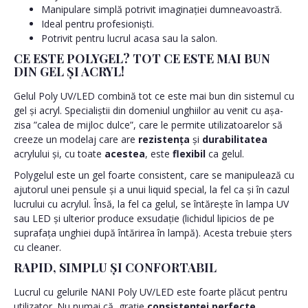
Manipulare simplă potrivit imaginației dumneavoastră.
Ideal pentru profesioniști.
Potrivit pentru lucrul acasa sau la salon.
CE ESTE POLYGEL? TOT CE ESTE MAI BUN
DIN GEL ȘI ACRYL!
Gelul Poly UV/LED combină tot ce este mai bun din sistemul cu
gel și acryl. Specialiștii din domeniul unghiilor au venit cu așa-
zisa ”calea de mijloc dulce”, care le permite utilizatoarelor să
creeze un modelaj care are
rezistența
și
durabilitatea
acrylului și, cu toate
acestea
, este
flexibil
ca gelul.
Polygelul este un gel foarte consistent, care se manipulează cu
ajutorul unei pensule și a unui liquid special, la fel ca și în cazul
lucrului cu acrylul. Însă, la fel ca gelul, se întărește în lampa UV
sau LED și ulterior produce exsudație (lichidul lipicios de pe
suprafața unghiei după întărirea în lampă). Acesta trebuie șters
cu cleaner.
RAPID, SIMPLU ȘI CONFORTABIL
Lucrul cu gelurile NANI Poly UV/LED este foarte plăcut pentru
utilizator. Nu numai că, grație
consistenței perfecte
,