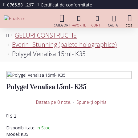
0765.581.267
Certificat de conformitate
GELURI CONSTRUCTIE
Everin- Stunning (paiete holographice)
Polygel Venalisa 15ml- K35
Polygel Venalisa 15ml- K35
Bazată pe 0 note.
-
Spune-ţi opinia
S 2
Disponibilitate:
In Stoc
Model:
K35