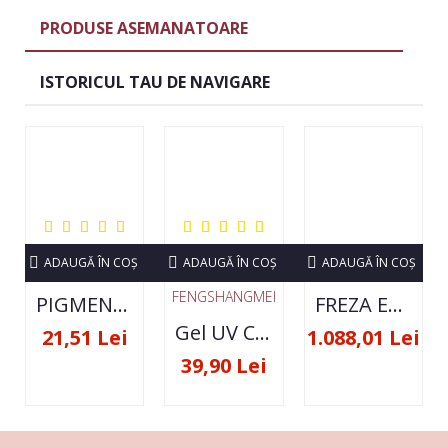
PRODUSE ASEMANATOARE
ISTORICUL TAU DE NAVIGARE
ADAUGĂ ÎN COŞ
ADAUGĂ ÎN COŞ
ADAUGĂ ÎN COŞ
FENGSHANGMEI
PIGMENT NEON SET 12 CULORI
FREZA ELECTRICA STRONG 210 35000 RPM- ORIGINALA
Gel UV Constructie FSM 50ML - 07
21,51 Lei
1.088,01 Lei
39,90 Lei