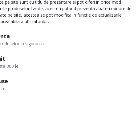
 pe site sunt cu titlu de prezentare si pot diferi in orice mod
inile produselor livrate, acestea putand prezenta abateri minore de
tate pe site, acestea se pot modifica in functie de actualizarile
realabila a utilizatorilor.
anta
roduselor in siguranta.
it
te 300 lei
use
are