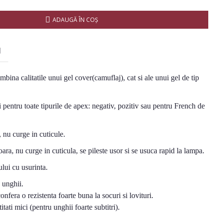
ADAUGĂ ÎN COŞ
I
bina calitatile unui gel cover(camuflaj), cat si ale unui gel de tip
i pentru toate tipurile de apex: negativ, pozitiv sau pentru French de
, nu curge in cuticule.
oara, nu curge in cuticula, se pileste usor si se usuca rapid la lampa.
lui cu usurinta.
e unghii.
confera o rezistenta foarte buna la socuri si lovituri.
titati mici (pentru unghii foarte subtitri).