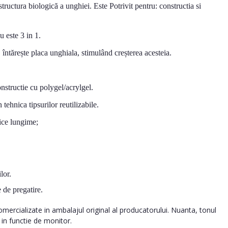
ructura biologică a unghiei. Este Potrivit pentru: constructia si
u este 3 in 1.
, întărește placa unghiala, stimulând creșterea acesteia.
onstructie cu polygel/acrylgel.
 tehnica tipsurilor reutilizabile.
ice lungime;
lor.
 de pregatire.
ercializate in ambalajul original al producatorului. Nuanta, tonul
a in functie de monitor.