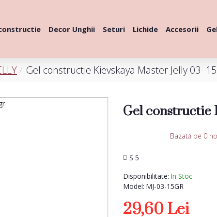
constructie
Decor Unghii
Seturi
Lichide
Accesorii
Gel
ELLY
Gel constructie Kievskaya Master Jelly 03- 15
Gel constructie 
Bazată pe 0 no
S 5
Disponibilitate:
In Stoc
Model:
MJ-03-15GR
29,60 Lei