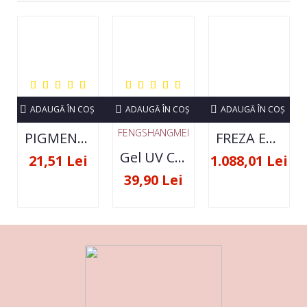
ADAUGĂ ÎN COŞ
ADAUGĂ ÎN COŞ
ADAUGĂ ÎN COŞ
FENGSHANGMEI
PIGMENT NEON SET 12 CULORI
FREZA ELECTRICA STRONG 210 35000 RPM- ORIGINALA
Gel UV Constructie FSM 50ML - 07
21,51 Lei
1.088,01 Lei
39,90 Lei