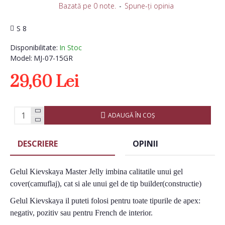
Bazată pe 0 note.
-
Spune-ţi opinia
S 8
Disponibilitate:
In Stoc
Model:
MJ-07-15GR
29,60 Lei
ADAUGĂ ÎN COŞ
DESCRIERE
OPINII
Gelul Kievskaya Master Jelly imbina calitatile unui gel
cover(camuflaj), cat si ale unui gel de tip builder(constructie)
Gelul Kievskaya il puteti folosi pentru toate tipurile de apex:
negativ, pozitiv sau pentru French de interior.