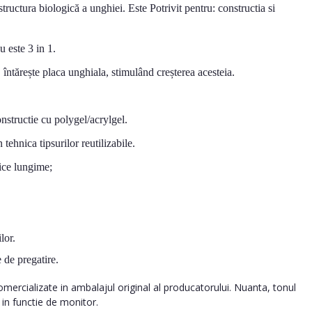
ructura biologică a unghiei. Este Potrivit pentru: constructia si
u este 3 in 1.
, întărește placa unghiala, stimulând creșterea acesteia.
onstructie cu polygel/acrylgel.
 tehnica tipsurilor reutilizabile.
ice lungime;
lor.
 de pregatire.
ercializate in ambalajul original al producatorului. Nuanta, tonul
a in functie de monitor.