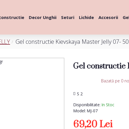
constructie
Decor Unghii
Seturi
Lichide
Accesorii
Gel
ELLY
Gel constructie Kievskaya Master Jelly 07- 50
Gel constructie 
Bazată pe 0 no
S 2
Disponibilitate:
In Stoc
Model:
MJ-07
69,20 Lei