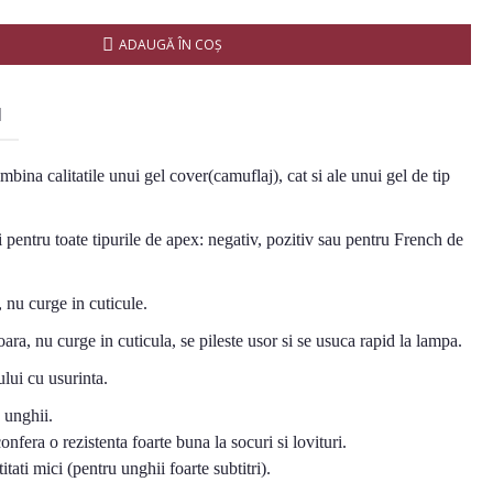
ADAUGĂ ÎN COŞ
I
bina calitatile unui gel cover(camuflaj), cat si ale unui gel de tip
i pentru toate tipurile de apex: negativ, pozitiv sau pentru French de
, nu curge in cuticule.
oara, nu curge in cuticula, se pileste usor si se usuca rapid la lampa.
lui cu usurinta.
e unghii.
confera o rezistenta foarte buna la socuri si lovituri.
titati mici (pentru unghii foarte subtitri).