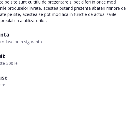
 pe site sunt cu titlu de prezentare si pot diferi in orice mod
inile produselor livrate, acestea putand prezenta abateri minore de
tate pe site, acestea se pot modifica in functie de actualizarile
realabila a utilizatorilor.
anta
roduselor in siguranta.
it
te 300 lei
use
are