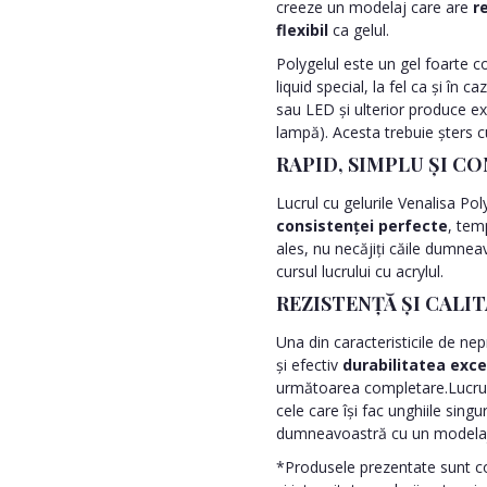
creeze un modelaj care are
r
flexibil
ca gelul.
Polygelul este un gel foarte c
liquid special, la fel ca și în c
sau LED și ulterior produce exs
lampă). Acesta trebuie șters c
RAPID, SIMPLU ȘI C
Lucrul cu gelurile Venalisa Po
consistenței perfecte
, tem
ales, nu necăjiți căile dumneav
cursul lucrului cu acrylul.
REZISTENȚĂ ȘI CALI
Una din caracteristicile de ne
și efectiv
durabilitatea exce
următoarea completare.Lucrul c
cele care își fac unghiile si
dumneavoastră cu un modelaj 
*Produsele prezentate sunt com