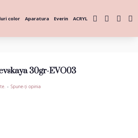
uri color
Aparatura
Everin
ACRYL
Kievskaya 30gr-EVO03
te.
-
Spune-ţi opinia