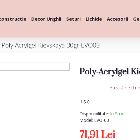
constructie
Decor Unghii
Seturi
Lichide
Accesorii
Gel
Poly-Acrylgel Kievskaya 30gr-EVO03
Poly-Acrylgel 
Bazată pe 0 no
S 0
Disponibilitate:
In Stoc
Model:
EVO-03
71,91 Lei