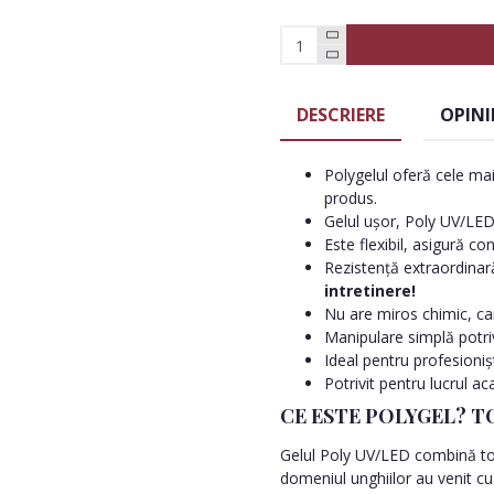
DESCRIERE
OPINI
Polygelul oferă cele mai
produs.
Gelul ușor, Poly UV/LED
Este flexibil, asigură co
Rezistență extraordinar
intretinere!
Nu are miros chimic, car
Manipulare simplă potri
Ideal pentru profesionișt
Potrivit pentru lucrul ac
CE ESTE POLYGEL? TO
Gelul Poly UV/LED combină tot c
domeniul unghiilor au venit cu 