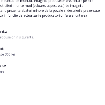
ia in functie de monitor. Imaginile produselor prezentate pe site
pot diferi in orice mod (culoare, aspect etc.) de imaginile
tand prezenta abateri minore de la pozele si descrierile prezentate
ca in functie de actualizarile producatorilor fara anuntarea
anta
roduselor in siguranta.
it
te 300 lei
use
are