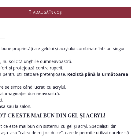
ADAUGĂ ÎN COŞ
I
 bune proprietăți ale gelului și acrylului combinate într-un singur
, nu solicită unghiile dumneavoastră.
nfort și protejează contra ruperii.
ă pentru utilizatoare pretențioase.
Rezistă până la următoarea
e se simte când lucrați cu acrylul.
vit imaginației dumneavoastră.
i.
asa sau la salon.
T CE ESTE MAI BUN DIN GEL ȘI ACRYL!
e este mai bun din sistemul cu gel și acryl. Specialiștii din
așa-zisa ”calea de mijloc dulce”, care le permite utilizatoarelor să