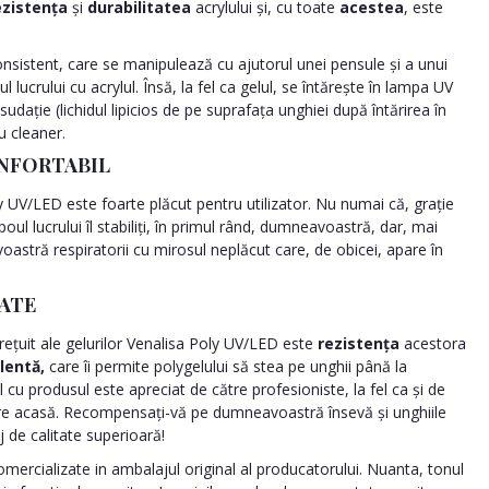
ezistența
și
durabilitatea
acrylului și, cu toate
acestea
, este
onsistent, care se manipulează cu ajutorul unei pensule și a unui
azul lucrului cu acrylul. Însă, la fel ca gelul, se întărește în lampa UV
udație (lichidul lipicios de pe suprafața unghiei după întărirea în
u cleaner.
ONFORTABIL
ly UV/LED este foarte plăcut pentru utilizator. Nu numai că, grație
poul lucrului îl stabiliți, în primul rând, dumneavoastră, dar, mai
oastră respiratorii cu mirosul neplăcut care, de obicei, apare în
TATE
prețuit ale gelurilor Venalisa Poly UV/LED este
rezistența
acestora
lentă,
care îi permite polygelului să stea pe unghii până la
u produsul este apreciat de către profesioniste, la fel ca și de
ngure acasă. Recompensați-vă pe dumneavoastră însevă și unghiile
de calitate superioară!
ercializate in ambalajul original al producatorului. Nuanta, tonul