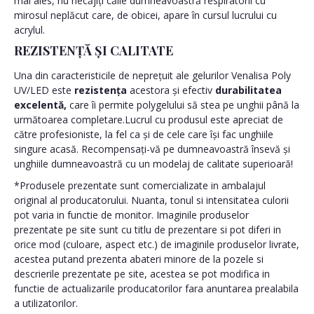
mai ales, nu necăjiți căile dumneavoastră respiratorii cu
mirosul neplăcut care, de obicei, apare în cursul lucrului cu
acrylul.
REZISTENȚĂ ȘI CALITATE
Una din caracteristicile de neprețuit ale gelurilor Venalisa Poly
UV/LED este
rezistența
acestora și efectiv
durabilitatea
excelentă,
care îi permite polygelului să stea pe unghii până la
următoarea completare.Lucrul cu produsul este apreciat de
către profesioniste, la fel ca și de cele care își fac unghiile
singure acasă. Recompensați-vă pe dumneavoastră însevă și
unghiile dumneavoastră cu un modelaj de calitate superioară!
*Produsele prezentate sunt comercializate in ambalajul
original al producatorului. Nuanta, tonul si intensitatea culorii
pot varia in functie de monitor. Imaginile produselor
prezentate pe site sunt cu titlu de prezentare si pot diferi in
orice mod (culoare, aspect etc.) de imaginile produselor livrate,
acestea putand prezenta abateri minore de la pozele si
descrierile prezentate pe site, acestea se pot modifica in
functie de actualizarile producatorilor fara anuntarea prealabila
a utilizatorilor.