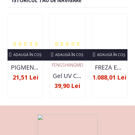
ISTORICUL TAU DE NAVIGARE
ADAUGĂ ÎN COŞ
ADAUGĂ ÎN COŞ
ADAUGĂ ÎN COŞ
FENGSHANGMEI
PIGMENT NEON SET 12 CULORI
FREZA ELECTRICA STRONG 210 35000 RPM- ORIGINALA
Gel UV Constructie FSM 50ML - 07
21,51 Lei
1.088,01 Lei
39,90 Lei