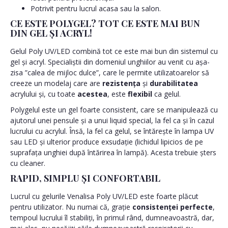
Potrivit pentru lucrul acasa sau la salon.
CE ESTE POLYGEL? TOT CE ESTE MAI BUN
DIN GEL ȘI ACRYL!
Gelul Poly UV/LED combină tot ce este mai bun din sistemul cu
gel și acryl. Specialiștii din domeniul unghiilor au venit cu așa-
zisa ”calea de mijloc dulce”, care le permite utilizatoarelor să
creeze un modelaj care are
rezistența
și
durabilitatea
acrylului și, cu toate
acestea
, este
flexibil
ca gelul.
Polygelul este un gel foarte consistent, care se manipulează cu
ajutorul unei pensule și a unui liquid special, la fel ca și în cazul
lucrului cu acrylul. Însă, la fel ca gelul, se întărește în lampa UV
sau LED și ulterior produce exsudație (lichidul lipicios de pe
suprafața unghiei după întărirea în lampă). Acesta trebuie șters
cu cleaner.
RAPID, SIMPLU ȘI CONFORTABIL
Lucrul cu gelurile Venalisa Poly UV/LED este foarte plăcut
pentru utilizator. Nu numai că, grație
consistenței perfecte
,
tempoul lucrului îl stabiliți, în primul rând, dumneavoastră, dar,