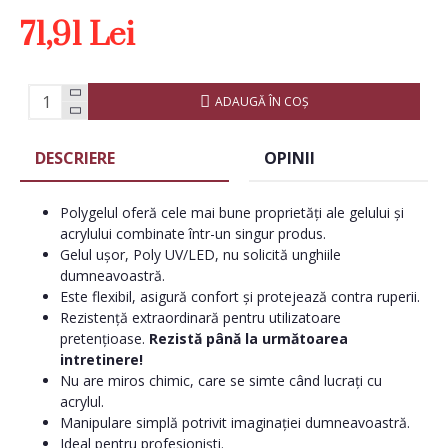
71,91 Lei
ADAUGĂ ÎN COŞ
DESCRIERE
OPINII
Polygelul oferă cele mai bune proprietăți ale gelului și
acrylului combinate într-un singur produs.
Gelul ușor, Poly UV/LED, nu solicită unghiile
dumneavoastră.
Este flexibil, asigură confort și protejează contra ruperii.
Rezistență extraordinară pentru utilizatoare
pretențioase.
Rezistă până la următoarea
intretinere!
Nu are miros chimic, care se simte când lucrați cu
acrylul.
Manipulare simplă potrivit imaginației dumneavoastră.
Ideal pentru profesioniști.