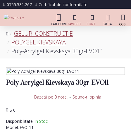
0765.581.267
Certificat de conformitate
GELURI CONSTRUCTIE
POLYGEL KIEVSKAYA
Poly-Acrylgel Kievskaya 30gr-EVO11
Poly-Acrylgel Kievskaya 30gr-EVO11
Bazată pe 0 note.
-
Spune-ţi opinia
S 0
Disponibilitate:
In Stoc
Model:
EVO-11