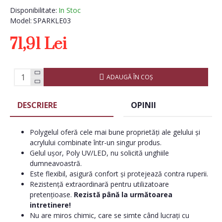
Disponibilitate:
In Stoc
Model:
SPARKLE03
71,91 Lei
ADAUGĂ ÎN COŞ
DESCRIERE
OPINII
Polygelul oferă cele mai bune proprietăți ale gelului și
acrylului combinate într-un singur produs.
Gelul ușor, Poly UV/LED, nu solicită unghiile
dumneavoastră.
Este flexibil, asigură confort și protejează contra ruperii.
Rezistență extraordinară pentru utilizatoare
pretențioase.
Rezistă până la următoarea
intretinere!
Nu are miros chimic, care se simte când lucrați cu