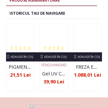
PRODUSE ASEMANATOARE
ISTORICUL TAU DE NAVIGARE
ADAUGĂ ÎN COŞ
ADAUGĂ ÎN COŞ
ADAUGĂ ÎN COŞ
FENGSHANGMEI
PIGMENT NEON SET 12 CULORI
FREZA ELECTRICA STRONG 210 35000 RPM- ORIGINALA
Gel UV Constructie FSM 50ML - 07
21,51 Lei
1.088,01 Lei
39,90 Lei