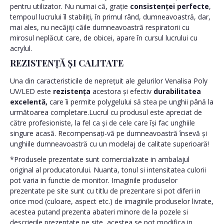
pentru utilizator. Nu numai că, grație
consistenței perfecte
,
tempoul lucrului îl stabiliți, în primul rând, dumneavoastră, dar,
mai ales, nu necăjiți căile dumneavoastră respiratorii cu
mirosul neplăcut care, de obicei, apare în cursul lucrului cu
acrylul.
REZISTENȚĂ ȘI CALITATE
Una din caracteristicile de neprețuit ale gelurilor Venalisa Poly
UV/LED este
rezistența
acestora și efectiv
durabilitatea
excelentă,
care îi permite polygelului să stea pe unghii până la
următoarea completare.Lucrul cu produsul este apreciat de
către profesioniste, la fel ca și de cele care își fac unghiile
singure acasă. Recompensați-vă pe dumneavoastră însevă și
unghiile dumneavoastră cu un modelaj de calitate superioară!
*Produsele prezentate sunt comercializate in ambalajul
original al producatorului. Nuanta, tonul si intensitatea culorii
pot varia in functie de monitor. Imaginile produselor
prezentate pe site sunt cu titlu de prezentare si pot diferi in
orice mod (culoare, aspect etc.) de imaginile produselor livrate,
acestea putand prezenta abateri minore de la pozele si
descrierile prezentate pe site, acestea se pot modifica in