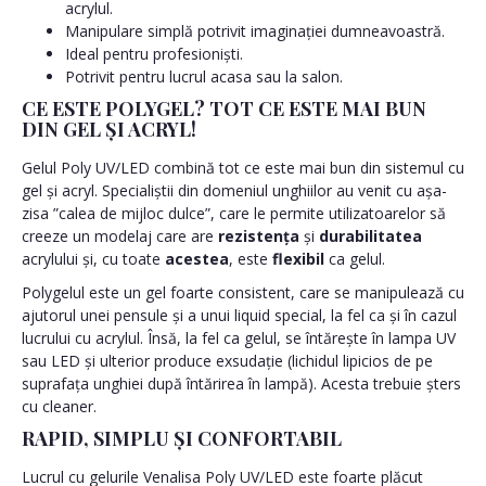
acrylul.
Manipulare simplă potrivit imaginației dumneavoastră.
Ideal pentru profesioniști.
Potrivit pentru lucrul acasa sau la salon.
CE ESTE POLYGEL? TOT CE ESTE MAI BUN
DIN GEL ȘI ACRYL!
Gelul Poly UV/LED combină tot ce este mai bun din sistemul cu
gel și acryl. Specialiștii din domeniul unghiilor au venit cu așa-
zisa ”calea de mijloc dulce”, care le permite utilizatoarelor să
creeze un modelaj care are
rezistența
și
durabilitatea
acrylului și, cu toate
acestea
, este
flexibil
ca gelul.
Polygelul este un gel foarte consistent, care se manipulează cu
ajutorul unei pensule și a unui liquid special, la fel ca și în cazul
lucrului cu acrylul. Însă, la fel ca gelul, se întărește în lampa UV
sau LED și ulterior produce exsudație (lichidul lipicios de pe
suprafața unghiei după întărirea în lampă). Acesta trebuie șters
cu cleaner.
RAPID, SIMPLU ȘI CONFORTABIL
Lucrul cu gelurile Venalisa Poly UV/LED este foarte plăcut