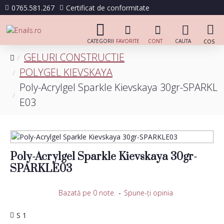
0765.581.267
Certificat de conformitate
GELURI CONSTRUCTIE
POLYGEL KIEVSKAYA
Poly-Acrylgel Sparkle Kievskaya 30gr-SPARKL
E03
Poly-Acrylgel Sparkle Kievskaya 30gr-
SPARKLE03
Bazată pe 0 note.
-
Spune-ţi opinia
S 1