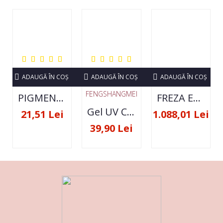
ADAUGĂ ÎN COŞ
ADAUGĂ ÎN COŞ
ADAUGĂ ÎN COŞ
FENGSHANGMEI
PIGMENT NEON SET 12 CULORI
FREZA ELECTRICA STRONG 210 35000 RPM- ORIGINALA
Gel UV Constructie FSM 50ML - 07
21,51 Lei
1.088,01 Lei
39,90 Lei