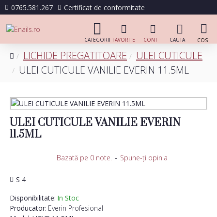
0765.581.267
Certificat de conformitate
LICHIDE PREGATITOARE
ULEI CUTICULE
ULEI CUTICULE VANILIE EVERIN 11.5ML
ULEI CUTICULE VANILIE EVERIN
11.5ML
Bazată pe 0 note.
-
Spune-ţi opinia
S 4
Disponibilitate:
In Stoc
Producator:
Everin Profesional