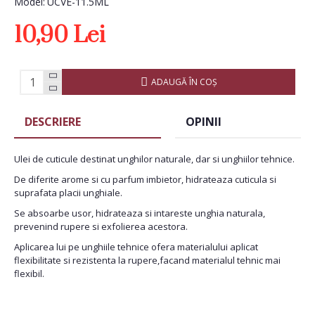
Model:
UCVE-11.5ML
10,90 Lei
ADAUGĂ ÎN COŞ
DESCRIERE
OPINII
Ulei de cuticule destinat unghilor naturale, dar si unghiilor tehnice.
De diferite arome si cu parfum imbietor, hidrateaza cuticula si
suprafata placii unghiale.
Se absoarbe usor, hidrateaza si intareste unghia naturala,
prevenind rupere si exfolierea acestora.
Aplicarea lui pe unghiile tehnice ofera materialului aplicat
flexibilitate si rezistenta la rupere,facand materialul tehnic mai
flexibil.