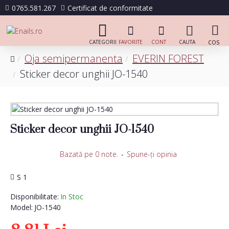
0765.581.267
Certificat de conformitate
Oja semipermanenta
EVERIN FOREST
Sticker decor unghii JO-1540
Sticker decor unghii JO-1540
Bazată pe 0 note.
-
Spune-ţi opinia
S 1
Disponibilitate:
In Stoc
Model:
JO-1540