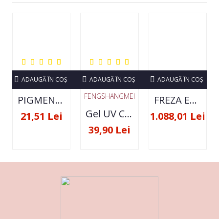
ADAUGĂ ÎN COŞ
ADAUGĂ ÎN COŞ
ADAUGĂ ÎN COŞ
FENGSHANGMEI
PIGMENT NEON SET 12 CULORI
FREZA ELECTRICA STRONG 210 35000 RPM- ORIGINALA
Gel UV Constructie FSM 50ML - 07
21,51 Lei
1.088,01 Lei
39,90 Lei