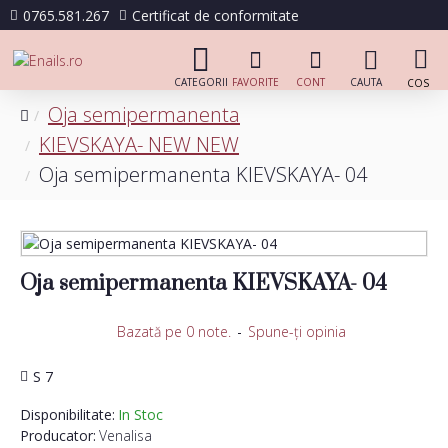
0765.581.267
Certificat de conformitate
Oja semipermanenta
KIEVSKAYA- NEW NEW
Oja semipermanenta KIEVSKAYA- 04
Oja semipermanenta KIEVSKAYA- 04
Bazată pe 0 note.
-
Spune-ţi opinia
S 7
Disponibilitate:
In Stoc
Producator:
Venalisa