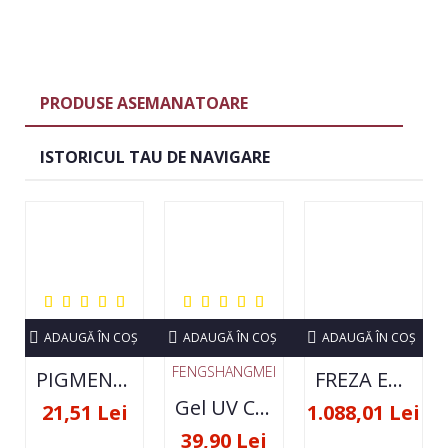
PRODUSE ASEMANATOARE
ISTORICUL TAU DE NAVIGARE
ADAUGĂ ÎN COŞ
ADAUGĂ ÎN COŞ
ADAUGĂ ÎN COŞ
FENGSHANGMEI
PIGMENT NEON SET 12 CULORI
FREZA ELECTRICA STRONG 210 35000 RPM- ORIGINALA
Gel UV Constructie FSM 50ML - 07
21,51 Lei
1.088,01 Lei
39,90 Lei