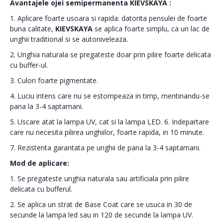
Avantajele ojei semipermanenta
KIEVSKAYA
:
1. Aplicare foarte usoara si rapida: datorita pensulei de foarte
buna calitate,
KIEVSKAYA
se aplica foarte simplu, ca un lac de
unghii traditional si se autoniveleaza.
2. Unghia naturala se pregateste doar prin pilire foarte delicata
cu buffer-ul.
3. Culori foarte pigmentate.
4. Luciu intens care nu se estompeaza in timp, mentinandu-se
pana la 3-4 saptamani.
5. Uscare atat la lampa UV, cat si la lampa LED. 6. Indepartare
care nu necesita pilirea unghiilor, foarte rapida, in 10 minute.
7. Rezistenta garantata pe unghii de pana la 3-4 saptamani.
Mod de aplicare:
1. Se pregateste unghia naturala sau artificiala prin pilire
delicata cu bufferul.
2. Se aplica un strat de Base Coat care se usuca in 30 de
secunde la lampa led sau in 120 de secunde la lampa UV.