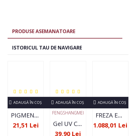
PRODUSE ASEMANATOARE
ISTORICUL TAU DE NAVIGARE
ADAUGĂ ÎN COŞ
ADAUGĂ ÎN COŞ
ADAUGĂ ÎN COŞ
FENGSHANGMEI
PIGMENT NEON SET 12 CULORI
FREZA ELECTRICA STRONG 210 35000 RPM- ORIGINALA
Gel UV Constructie FSM 50ML - 07
21,51 Lei
1.088,01 Lei
39,90 Lei