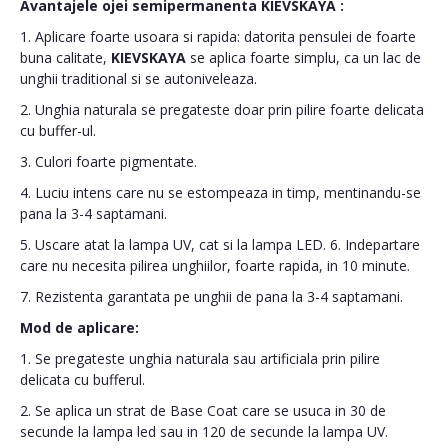
Avantajele ojei semipermanenta
KIEVSKAYA
:
1. Aplicare foarte usoara si rapida: datorita pensulei de foarte
buna calitate,
KIEVSKAYA
se aplica foarte simplu, ca un lac de
unghii traditional si se autoniveleaza.
2. Unghia naturala se pregateste doar prin pilire foarte delicata
cu buffer-ul.
3. Culori foarte pigmentate.
4. Luciu intens care nu se estompeaza in timp, mentinandu-se
pana la 3-4 saptamani.
5. Uscare atat la lampa UV, cat si la lampa LED. 6. Indepartare
care nu necesita pilirea unghiilor, foarte rapida, in 10 minute.
7. Rezistenta garantata pe unghii de pana la 3-4 saptamani.
Mod de aplicare:
1. Se pregateste unghia naturala sau artificiala prin pilire
delicata cu bufferul.
2. Se aplica un strat de Base Coat care se usuca in 30 de
secunde la lampa led sau in 120 de secunde la lampa UV.