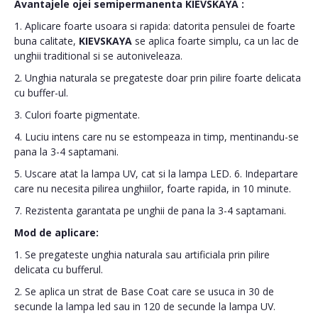
Avantajele ojei semipermanenta
KIEVSKAYA
:
1. Aplicare foarte usoara si rapida: datorita pensulei de foarte
buna calitate,
KIEVSKAYA
se aplica foarte simplu, ca un lac de
unghii traditional si se autoniveleaza.
2. Unghia naturala se pregateste doar prin pilire foarte delicata
cu buffer-ul.
3. Culori foarte pigmentate.
4. Luciu intens care nu se estompeaza in timp, mentinandu-se
pana la 3-4 saptamani.
5. Uscare atat la lampa UV, cat si la lampa LED. 6. Indepartare
care nu necesita pilirea unghiilor, foarte rapida, in 10 minute.
7. Rezistenta garantata pe unghii de pana la 3-4 saptamani.
Mod de aplicare:
1. Se pregateste unghia naturala sau artificiala prin pilire
delicata cu bufferul.
2. Se aplica un strat de Base Coat care se usuca in 30 de
secunde la lampa led sau in 120 de secunde la lampa UV.