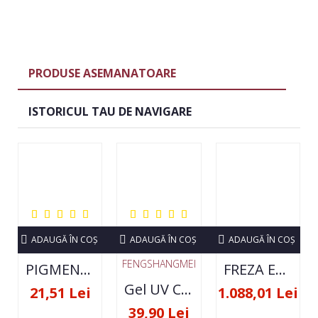
PRODUSE ASEMANATOARE
ISTORICUL TAU DE NAVIGARE
ADAUGĂ ÎN COŞ
ADAUGĂ ÎN COŞ
ADAUGĂ ÎN COŞ
FENGSHANGMEI
PIGMENT NEON SET 12 CULORI
FREZA ELECTRICA STRONG 210 35000 RPM- ORIGINALA
Gel UV Constructie FSM 50ML - 07
21,51 Lei
1.088,01 Lei
39,90 Lei