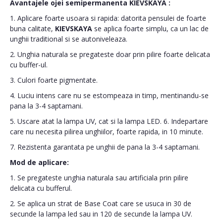
Avantajele ojei semipermanenta
KIEVSKAYA
:
1. Aplicare foarte usoara si rapida: datorita pensulei de foarte
buna calitate,
KIEVSKAYA
se aplica foarte simplu, ca un lac de
unghii traditional si se autoniveleaza.
2. Unghia naturala se pregateste doar prin pilire foarte delicata
cu buffer-ul.
3. Culori foarte pigmentate.
4. Luciu intens care nu se estompeaza in timp, mentinandu-se
pana la 3-4 saptamani.
5. Uscare atat la lampa UV, cat si la lampa LED. 6. Indepartare
care nu necesita pilirea unghiilor, foarte rapida, in 10 minute.
7. Rezistenta garantata pe unghii de pana la 3-4 saptamani.
Mod de aplicare:
1. Se pregateste unghia naturala sau artificiala prin pilire
delicata cu bufferul.
2. Se aplica un strat de Base Coat care se usuca in 30 de
secunde la lampa led sau in 120 de secunde la lampa UV.