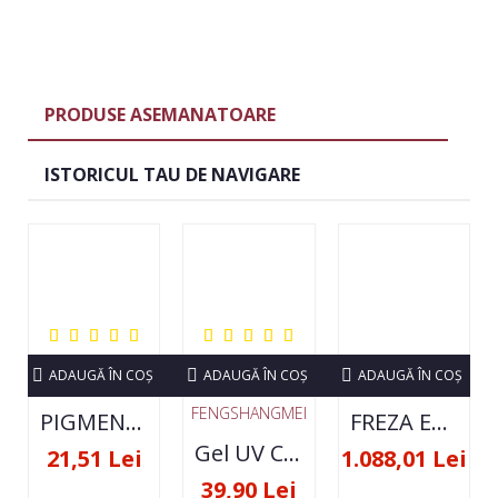
PRODUSE ASEMANATOARE
ISTORICUL TAU DE NAVIGARE
ADAUGĂ ÎN COŞ
ADAUGĂ ÎN COŞ
ADAUGĂ ÎN COŞ
FENGSHANGMEI
PIGMENT NEON SET 12 CULORI
FREZA ELECTRICA STRONG 210 35000 RPM- ORIGINALA
Gel UV Constructie FSM 50ML - 07
21,51 Lei
1.088,01 Lei
39,90 Lei