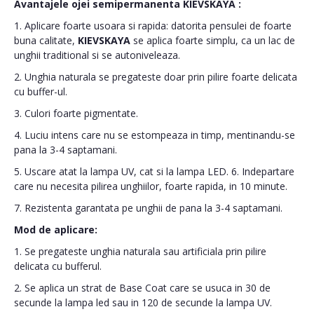
Avantajele ojei semipermanenta
KIEVSKAYA
:
1. Aplicare foarte usoara si rapida: datorita pensulei de foarte
buna calitate,
KIEVSKAYA
se aplica foarte simplu, ca un lac de
unghii traditional si se autoniveleaza.
2. Unghia naturala se pregateste doar prin pilire foarte delicata
cu buffer-ul.
3. Culori foarte pigmentate.
4. Luciu intens care nu se estompeaza in timp, mentinandu-se
pana la 3-4 saptamani.
5. Uscare atat la lampa UV, cat si la lampa LED. 6. Indepartare
care nu necesita pilirea unghiilor, foarte rapida, in 10 minute.
7. Rezistenta garantata pe unghii de pana la 3-4 saptamani.
Mod de aplicare:
1. Se pregateste unghia naturala sau artificiala prin pilire
delicata cu bufferul.
2. Se aplica un strat de Base Coat care se usuca in 30 de
secunde la lampa led sau in 120 de secunde la lampa UV.