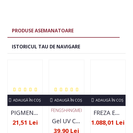
PRODUSE ASEMANATOARE
ISTORICUL TAU DE NAVIGARE
ADAUGĂ ÎN COŞ
ADAUGĂ ÎN COŞ
ADAUGĂ ÎN COŞ
FENGSHANGMEI
PIGMENT NEON SET 12 CULORI
FREZA ELECTRICA STRONG 210 35000 RPM- ORIGINALA
Gel UV Constructie FSM 50ML - 07
21,51 Lei
1.088,01 Lei
39,90 Lei