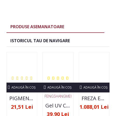
PRODUSE ASEMANATOARE
ISTORICUL TAU DE NAVIGARE
ADAUGĂ ÎN COŞ
ADAUGĂ ÎN COŞ
ADAUGĂ ÎN COŞ
FENGSHANGMEI
PIGMENT NEON SET 12 CULORI
FREZA ELECTRICA STRONG 210 35000 RPM- ORIGINALA
Gel UV Constructie FSM 50ML - 07
21,51 Lei
1.088,01 Lei
39,90 Lei