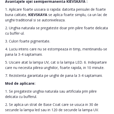
Avantajele ojei semipermanenta
KIEVSKAYA
:
1. Aplicare foarte usoara si rapida: datorita pensulei de foarte
buna calitate,
KIEVSKAYA
se aplica foarte simplu, ca un lac de
unghii traditional si se autoniveleaza.
2. Unghia naturala se pregateste doar prin pilire foarte delicata
cu buffer-ul.
3. Culori foarte pigmentate.
4. Luciu intens care nu se estompeaza in timp, mentinandu-se
pana la 3-4 saptamani.
5. Uscare atat la lampa UV, cat si la lampa LED. 6. Indepartare
care nu necesita pilirea unghiilor, foarte rapida, in 10 minute.
7. Rezistenta garantata pe unghii de pana la 3-4 saptamani.
Mod de aplicare:
1. Se pregateste unghia naturala sau artificiala prin pilire
delicata cu bufferul.
2. Se aplica un strat de Base Coat care se usuca in 30 de
secunde la lampa led sau in 120 de secunde la lampa UV.