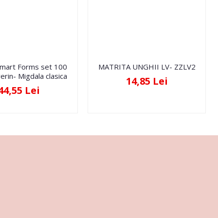
Smart Forms set 100
MATRITA UNGHII LV- ZZLV2
erin- Migdala clasica
14,85 Lei
44,55 Lei