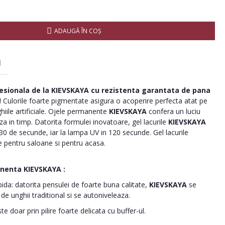
ADAUGĂ ÎN COŞ
I
esionala de la
KIEVSKAYA
cu rezistenta garantata de pana
!
Culorile foarte pigmentate asigura o acoperire perfecta atat pe
ghiile artificiale. Ojele permanente
KIEVSKAYA
confera un luciu
 in timp. Datorita formulei inovatoare, gel lacurile
KIEVSKAYA
30 de secunde, iar la lampa UV in 120 secunde. Gel lacurile
 pentru saloane si pentru acasa.
anenta
KIEVSKAYA
:
pida: datorita pensulei de foarte buna calitate,
KIEVSKAYA
se
 de unghii traditional si se autoniveleaza.
e doar prin pilire foarte delicata cu buffer-ul.