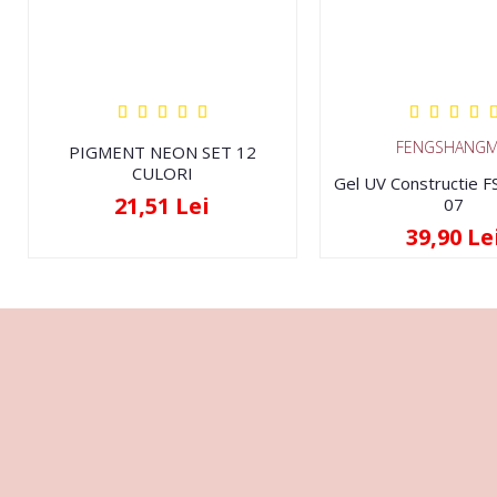
FENGSHANGM
PIGMENT NEON SET 12
CULORI
Gel UV Constructie 
21,51 Lei
07
39,90 Le