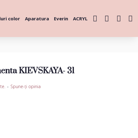
uri color
Aparatura
Everin
ACRYL
enta KIEVSKAYA- 31
te.
-
Spune-ţi opinia