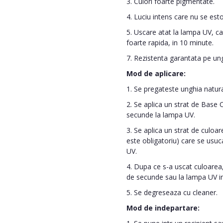
3. Culori foarte pigmentate.
4. Luciu intens care nu se es
5. Uscare atat la lampa UV, cat
foarte rapida, in 10 minute.
7. Rezistenta garantata pe un
Mod de aplicare:
1. Se pregateste unghia naturala
2. Se aplica un strat de Base
secunde la lampa UV.
3. Se aplica un strat de culoare
este obligatoriu) care se usu
UV.
4. Dupa ce s-a uscat culoarea,
de secunde sau la lampa UV i
5. Se degreseaza cu cleaner.
Mod de indepartare: