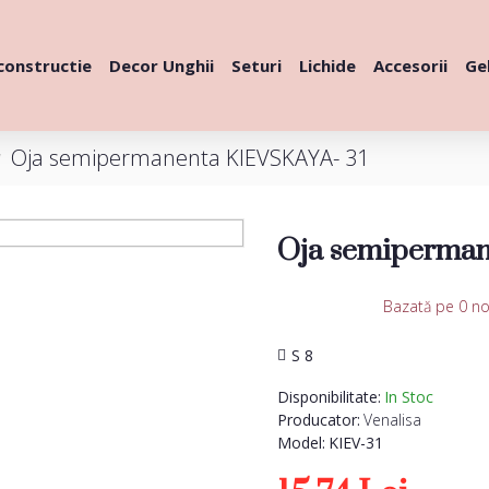
constructie
Decor Unghii
Seturi
Lichide
Accesorii
Gel
Oja semipermanenta KIEVSKAYA- 31
Oja semiperman
Bazată pe 0 no
S 8
Disponibilitate:
In Stoc
Producator:
Venalisa
Model:
KIEV-31