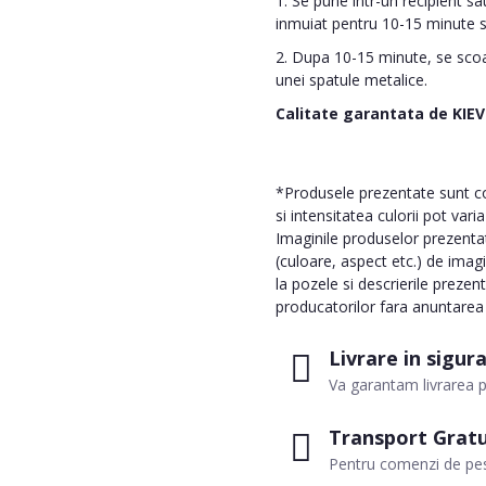
1. Se pune intr-un recipient s
inmuiat pentru 10-15 minute sa
2. Dupa 10-15 minute, se scoat
unei spatule metalice.
Calitate garantata de
KIE
*Produsele prezentate sunt com
si intensitatea culorii pot vari
Imaginile produselor prezentate
(culoare, aspect etc.) de imag
la pozele si descrierile prezen
producatorilor fara anuntarea p
Livrare in sigur
Va garantam livrarea p
Transport Gratu
Pentru comenzi de pes