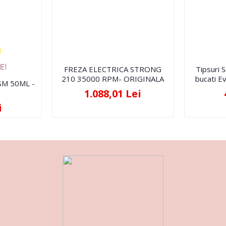
EI
FREZA ELECTRICA STRONG
Tipsuri 
210 35000 RPM- ORIGINALA
bucati Ev
FSM 50ML -
1.088,01 Lei
i