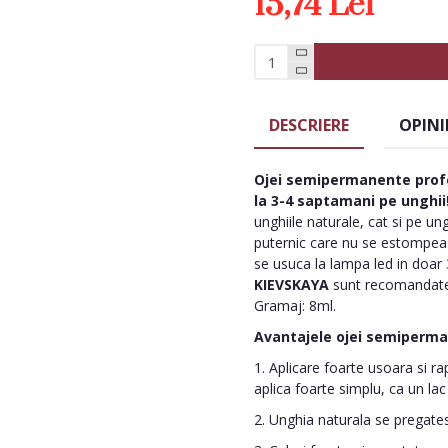
15,74 Lei
DESCRIERE
OPINI
Ojei semipermanente
prof
la 3-4 saptamani pe unghii
unghiile naturale, cat si pe un
puternic care nu se estompeaza
se usuca la lampa led in doar 
KIEVSKAYA
sunt recomandate
Gramaj: 8ml.
Avantajele ojei semiperm
1. Aplicare foarte usoara si ra
aplica foarte simplu, ca un lac
2. Unghia naturala se pregatest