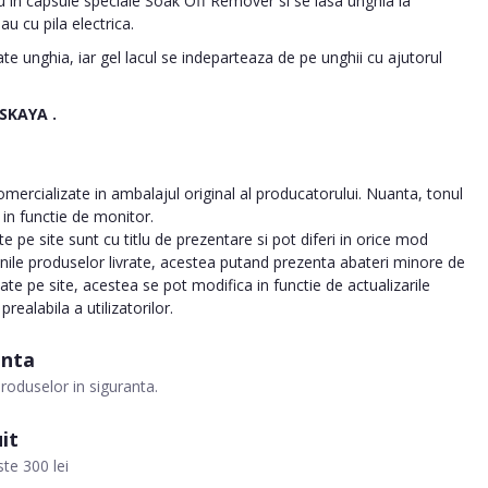
au in capsule speciale Soak Off Remover si se lasa unghia la
u cu pila electrica.
e unghia, iar gel lacul se indeparteaza de pe unghii cu ajutorul
VSKAYA
.
ercializate in ambalajul original al producatorului. Nuanta, tonul
a in functie de monitor.
 pe site sunt cu titlu de prezentare si pot diferi in orice mod
inile produselor livrate, acestea putand prezenta abateri minore de
tate pe site, acestea se pot modifica in functie de actualizarile
realabila a utilizatorilor.
anta
roduselor in siguranta.
it
te 300 lei