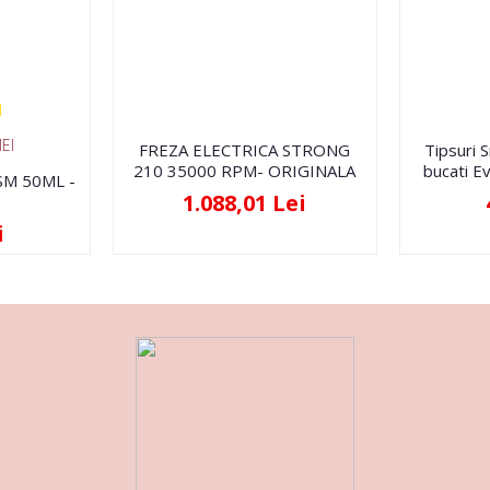
EI
FREZA ELECTRICA STRONG
Tipsuri 
210 35000 RPM- ORIGINALA
bucati Ev
FSM 50ML -
1.088,01 Lei
i