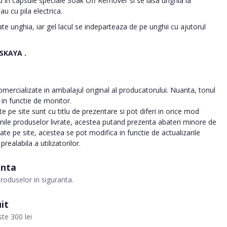
au in capsule speciale Soak Off Remover si se lasa unghia la
u cu pila electrica.
e unghia, iar gel lacul se indeparteaza de pe unghii cu ajutorul
VSKAYA
.
ercializate in ambalajul original al producatorului. Nuanta, tonul
a in functie de monitor.
 pe site sunt cu titlu de prezentare si pot diferi in orice mod
inile produselor livrate, acestea putand prezenta abateri minore de
tate pe site, acestea se pot modifica in functie de actualizarile
realabila a utilizatorilor.
anta
roduselor in siguranta.
it
te 300 lei