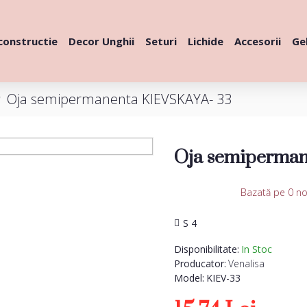
constructie
Decor Unghii
Seturi
Lichide
Accesorii
Gel
Oja semipermanenta KIEVSKAYA- 33
Oja semiperman
Bazată pe 0 no
S 4
Disponibilitate:
In Stoc
Producator:
Venalisa
Model:
KIEV-33