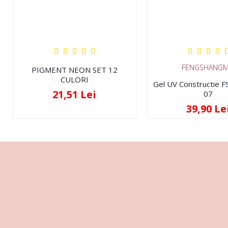
FENGSHANGM
PIGMENT NEON SET 12
CULORI
Gel UV Constructie 
21,51 Lei
07
39,90 Le