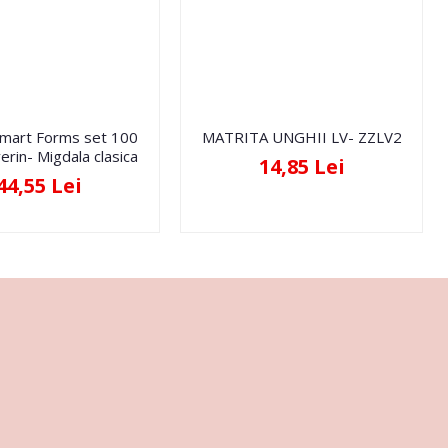
Smart Forms set 100
MATRITA UNGHII LV- ZZLV2
erin- Migdala clasica
14,85 Lei
44,55 Lei