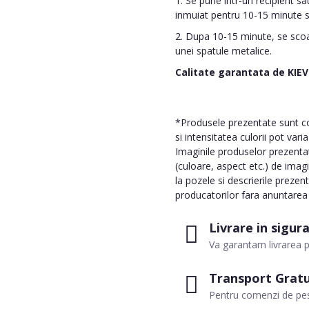
1. Se pune intr-un recipient s
inmuiat pentru 10-15 minute sa
2. Dupa 10-15 minute, se scoat
unei spatule metalice.
Calitate garantata de
KIE
*Produsele prezentate sunt com
si intensitatea culorii pot vari
Imaginile produselor prezentate
(culoare, aspect etc.) de imag
la pozele si descrierile prezen
producatorilor fara anuntarea p
Livrare in sigur
Va garantam livrarea p
Transport Gratu
Pentru comenzi de pes