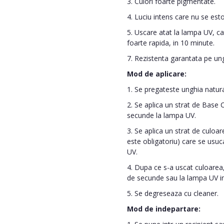
3. Culori foarte pigmentate.
4. Luciu intens care nu se es
5. Uscare atat la lampa UV, cat
foarte rapida, in 10 minute.
7. Rezistenta garantata pe un
Mod de aplicare:
1. Se pregateste unghia naturala
2. Se aplica un strat de Base
secunde la lampa UV.
3. Se aplica un strat de culoare
este obligatoriu) care se usu
UV.
4. Dupa ce s-a uscat culoarea,
de secunde sau la lampa UV i
5. Se degreseaza cu cleaner.
Mod de indepartare: