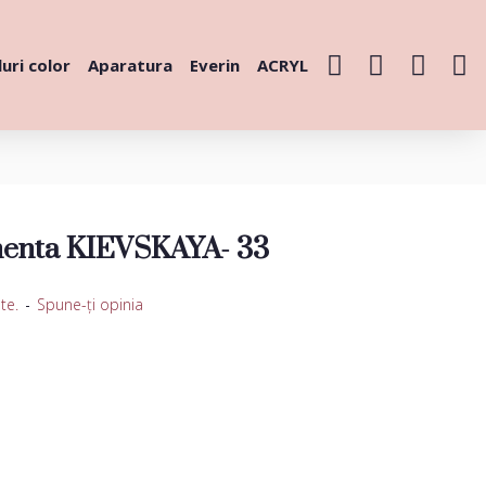
uri color
Aparatura
Everin
ACRYL
enta KIEVSKAYA- 33
te.
-
Spune-ţi opinia