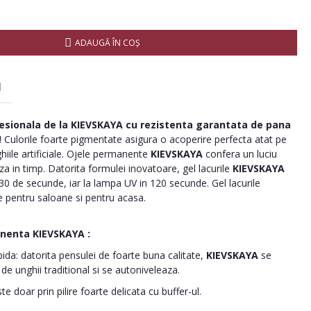
ADAUGĂ ÎN COŞ
I
esionala de la
KIEVSKAYA
cu rezistenta garantata de pana
!
Culorile foarte pigmentate asigura o acoperire perfecta atat pe
ghiile artificiale. Ojele permanente
KIEVSKAYA
confera un luciu
 in timp. Datorita formulei inovatoare, gel lacurile
KIEVSKAYA
30 de secunde, iar la lampa UV in 120 secunde. Gel lacurile
 pentru saloane si pentru acasa.
anenta
KIEVSKAYA
:
pida: datorita pensulei de foarte buna calitate,
KIEVSKAYA
se
 de unghii traditional si se autoniveleaza.
e doar prin pilire foarte delicata cu buffer-ul.