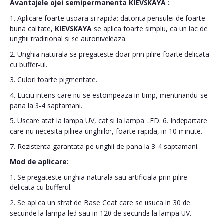
Avantajele ojei semipermanenta
KIEVSKAYA
:
1. Aplicare foarte usoara si rapida: datorita pensulei de foarte
buna calitate,
KIEVSKAYA
se aplica foarte simplu, ca un lac de
unghii traditional si se autoniveleaza.
2. Unghia naturala se pregateste doar prin pilire foarte delicata
cu buffer-ul.
3. Culori foarte pigmentate.
4. Luciu intens care nu se estompeaza in timp, mentinandu-se
pana la 3-4 saptamani.
5. Uscare atat la lampa UV, cat si la lampa LED. 6. Indepartare
care nu necesita pilirea unghiilor, foarte rapida, in 10 minute.
7. Rezistenta garantata pe unghii de pana la 3-4 saptamani.
Mod de aplicare:
1. Se pregateste unghia naturala sau artificiala prin pilire
delicata cu bufferul.
2. Se aplica un strat de Base Coat care se usuca in 30 de
secunde la lampa led sau in 120 de secunde la lampa UV.