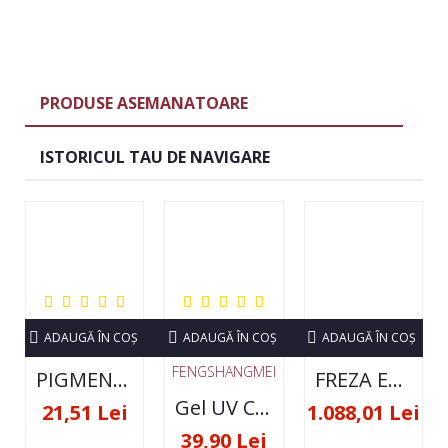
PRODUSE ASEMANATOARE
ISTORICUL TAU DE NAVIGARE
ADAUGĂ ÎN COŞ
ADAUGĂ ÎN COŞ
ADAUGĂ ÎN COŞ
FENGSHANGMEI
PIGMENT NEON SET 12 CULORI
FREZA ELECTRICA STRONG 210 35000 RPM- ORIGINALA
Gel UV Constructie FSM 50ML - 07
21,51 Lei
1.088,01 Lei
39,90 Lei