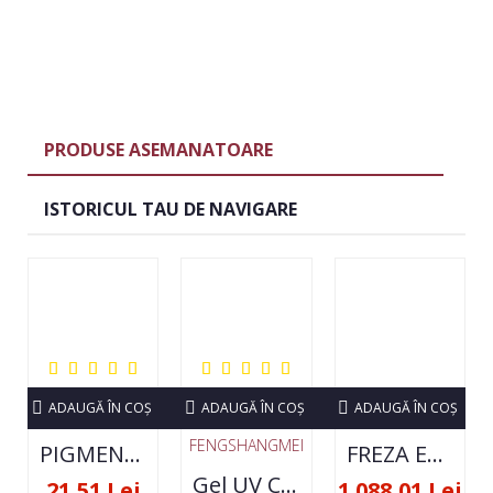
PRODUSE ASEMANATOARE
ISTORICUL TAU DE NAVIGARE
ADAUGĂ ÎN COŞ
ADAUGĂ ÎN COŞ
ADAUGĂ ÎN COŞ
FENGSHANGMEI
PIGMENT NEON SET 12 CULORI
FREZA ELECTRICA STRONG 210 35000 RPM- ORIGINALA
Gel UV Constructie FSM 50ML - 07
21,51 Lei
1.088,01 Lei