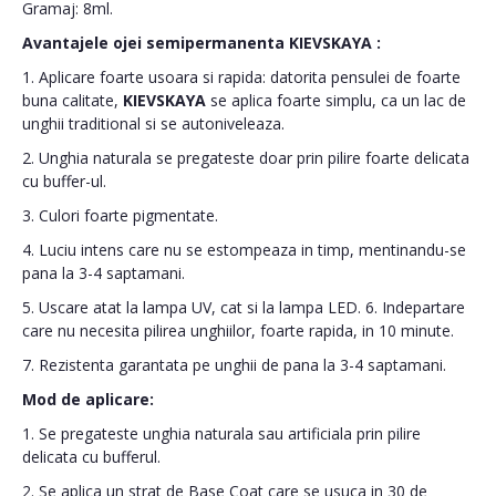
Gramaj: 8ml.
Avantajele ojei semipermanenta
KIEVSKAYA
:
1. Aplicare foarte usoara si rapida: datorita pensulei de foarte
buna calitate,
KIEVSKAYA
se aplica foarte simplu, ca un lac de
unghii traditional si se autoniveleaza.
2. Unghia naturala se pregateste doar prin pilire foarte delicata
cu buffer-ul.
3. Culori foarte pigmentate.
4. Luciu intens care nu se estompeaza in timp, mentinandu-se
pana la 3-4 saptamani.
5. Uscare atat la lampa UV, cat si la lampa LED. 6. Indepartare
care nu necesita pilirea unghiilor, foarte rapida, in 10 minute.
7. Rezistenta garantata pe unghii de pana la 3-4 saptamani.
Mod de aplicare:
1. Se pregateste unghia naturala sau artificiala prin pilire
delicata cu bufferul.
2. Se aplica un strat de Base Coat care se usuca in 30 de