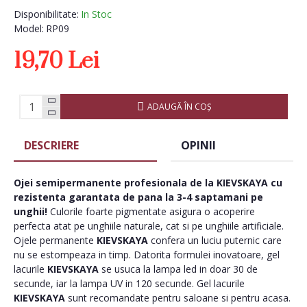
Disponibilitate:
In Stoc
Model:
RP09
19,70 Lei
ADAUGĂ ÎN COŞ
DESCRIERE
OPINII
Ojei semipermanente
profesionala de la
KIEVSKAYA
cu
rezistenta garantata de pana la 3-4 saptamani pe
unghii!
Culorile foarte pigmentate asigura o acoperire
perfecta atat pe unghiile naturale, cat si pe unghiile artificiale.
Ojele permanente
KIEVSKAYA
confera un luciu puternic care
nu se estompeaza in timp. Datorita formulei inovatoare, gel
lacurile
KIEVSKAYA
se usuca la lampa led in doar 30 de
secunde, iar la lampa UV in 120 secunde. Gel lacurile
KIEVSKAYA
sunt recomandate pentru saloane si pentru acasa.