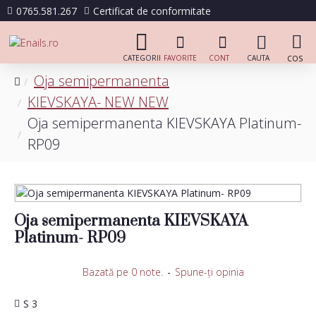
0765.581.267
Certificat de conformitate
Oja semipermanenta
KIEVSKAYA- NEW NEW
Oja semipermanenta KIEVSKAYA Platinum-
RP09
Oja semipermanenta KIEVSKAYA
Platinum- RP09
Bazată pe 0 note.
-
Spune-ţi opinia
S 3