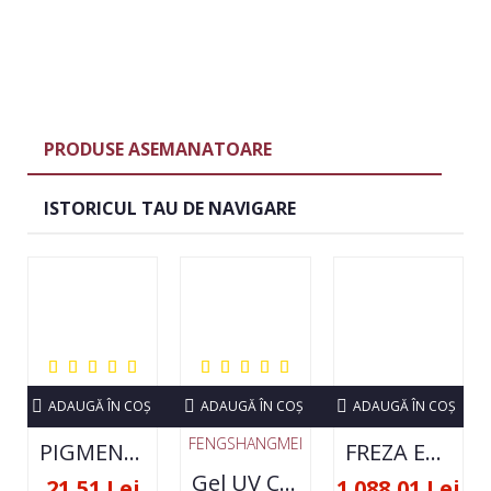
PRODUSE ASEMANATOARE
ISTORICUL TAU DE NAVIGARE
ADAUGĂ ÎN COŞ
ADAUGĂ ÎN COŞ
ADAUGĂ ÎN COŞ
FENGSHANGMEI
PIGMENT NEON SET 12 CULORI
FREZA ELECTRICA STRONG 210 35000 RPM- ORIGINALA
Gel UV Constructie FSM 50ML - 07
21,51 Lei
1.088,01 Lei