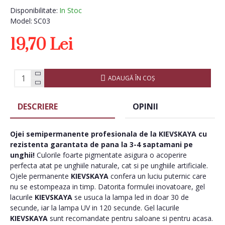
Disponibilitate:
In Stoc
Model:
SC03
19,70 Lei
ADAUGĂ ÎN COŞ
DESCRIERE
OPINII
Ojei semipermanente
profesionala de la
KIEVSKAYA
cu
rezistenta garantata de pana la 3-4 saptamani pe
unghii!
Culorile foarte pigmentate asigura o acoperire
perfecta atat pe unghiile naturale, cat si pe unghiile artificiale.
Ojele permanente
KIEVSKAYA
confera un luciu puternic care
nu se estompeaza in timp. Datorita formulei inovatoare, gel
lacurile
KIEVSKAYA
se usuca la lampa led in doar 30 de
secunde, iar la lampa UV in 120 secunde. Gel lacurile
KIEVSKAYA
sunt recomandate pentru saloane si pentru acasa.