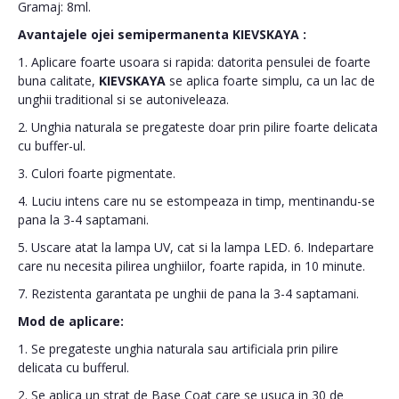
Gramaj: 8ml.
Avantajele ojei semipermanenta
KIEVSKAYA
:
1. Aplicare foarte usoara si rapida: datorita pensulei de foarte
buna calitate,
KIEVSKAYA
se aplica foarte simplu, ca un lac de
unghii traditional si se autoniveleaza.
2. Unghia naturala se pregateste doar prin pilire foarte delicata
cu buffer-ul.
3. Culori foarte pigmentate.
4. Luciu intens care nu se estompeaza in timp, mentinandu-se
pana la 3-4 saptamani.
5. Uscare atat la lampa UV, cat si la lampa LED. 6. Indepartare
care nu necesita pilirea unghiilor, foarte rapida, in 10 minute.
7. Rezistenta garantata pe unghii de pana la 3-4 saptamani.
Mod de aplicare:
1. Se pregateste unghia naturala sau artificiala prin pilire
delicata cu bufferul.
2. Se aplica un strat de Base Coat care se usuca in 30 de