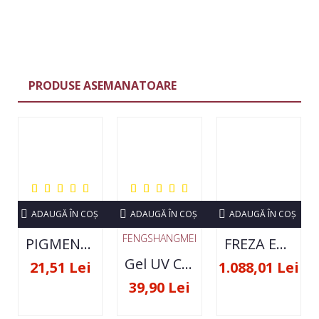
PRODUSE ASEMANATOARE
ADAUGĂ ÎN COŞ
ADAUGĂ ÎN COŞ
ADAUGĂ ÎN COŞ
FENGSHANGMEI
PIGMENT NEON SET 12 CULORI
FREZA ELECTRICA STRONG 210 35000 RPM- ORIGINALA
Gel UV Constructie FSM 50ML - 07
21,51 Lei
1.088,01 Lei
39,90 Lei