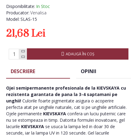
Disponibilitate:
In Stoc
Producator:
Venalisa
Model:
SLAS-15
21,68 Lei
ADAUGĂ ÎN COŞ
DESCRIERE
OPINII
Ojei semipermanente
profesionala de la
KIEVSKAYA
cu
rezistenta garantata de pana la 3-4 saptamani pe
unghii!
Culorile foarte pigmentate asigura o acoperire
perfecta atat pe unghiile naturale, cat si pe unghiile artificiale.
Ojele permanente
KIEVSKAYA
confera un luciu puternic care
nu se estompeaza in timp. Datorita formulei inovatoare, gel
lacurile
KIEVSKAYA
se usuca la lampa led in doar 30 de
secunde, iar la lampa UV in 120 secunde. Gel lacurile