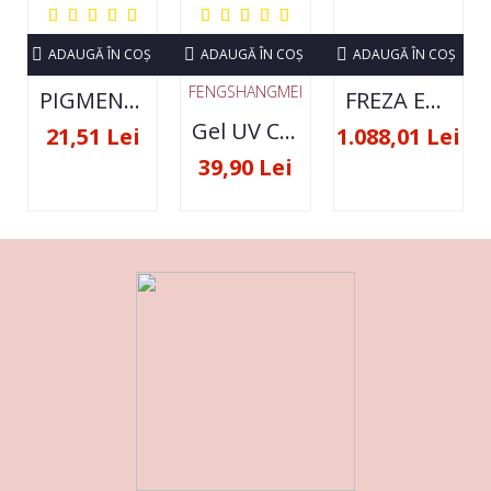
ADAUGĂ ÎN COŞ
ADAUGĂ ÎN COŞ
ADAUGĂ ÎN COŞ
FENGSHANGMEI
PIGMENT NEON SET 12 CULORI
FREZA ELECTRICA STRONG 210 35000 RPM- ORIGINALA
Gel UV Constructie FSM 50ML - 07
21,51 Lei
1.088,01 Lei
39,90 Lei