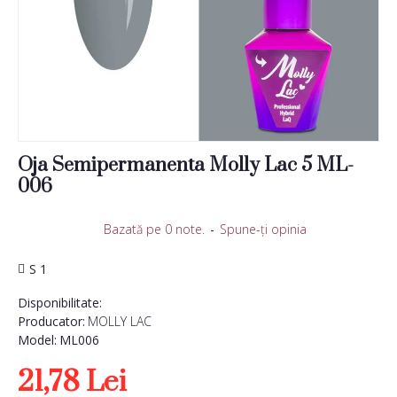
Oja Semipermanenta Molly Lac 5 ML-
006
Bazată pe 0 note.
-
Spune-ţi opinia
S 1
Disponibilitate:
Producator:
MOLLY LAC
Model:
ML006
21,78 Lei